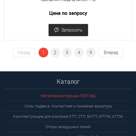
Цена по запросу
Запросить
Назад
1
2
3
4
9
Вперед
Каталог
Металлоконструкции ЛЭП ЖД
Узлы подвеса. Контактная и линейная арматура
Комплектующие для монтажа КТП, СТП, БКТП, МТПЖ, КТПЖ
Опоры воздушных линий