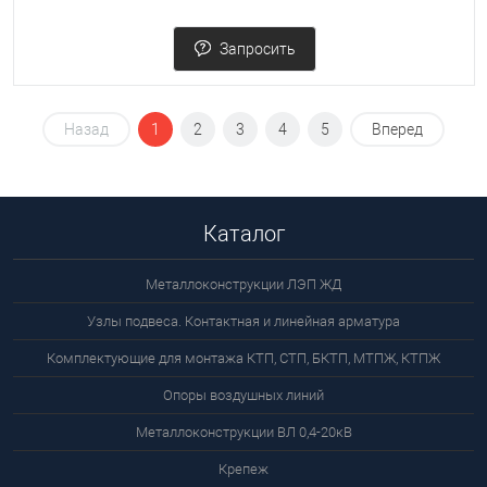
Запросить
Назад
1
2
3
4
5
Вперед
Каталог
Металлоконструкции ЛЭП ЖД
Узлы подвеса. Контактная и линейная арматура
Комплектующие для монтажа КТП, СТП, БКТП, МТПЖ, КТПЖ
Опоры воздушных линий
Металлоконструкции ВЛ 0,4-20кВ
Крепеж