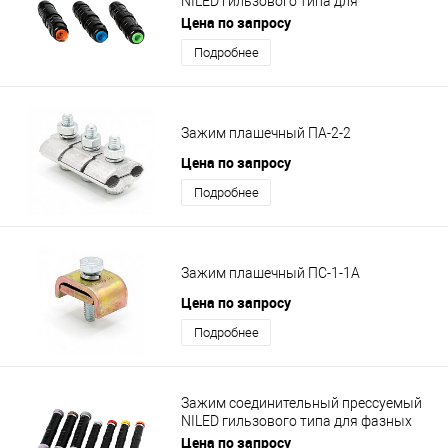
NILED гильзового типа для
соединения СИП на ответвлениях
Цена по запросу
MJPB 10-16
Подробнее
Зажим плашечный ПА-2-2
Цена по запросу
Подробнее
Зажим плашечный ПС-1-1А
Цена по запросу
Подробнее
Зажим соединительный прессуемый
NILED гильзового типа для фазных
проводников MJPT 150
Цена по запросу