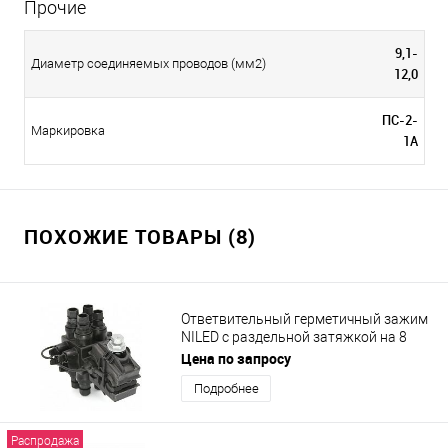
Прочие
9,1-
Диаметр соединяемых проводов (мм2)
12,0
ПС-2-
Маркировка
1А
ПОХОЖИЕ ТОВАРЫ (8)
Ответвительный герметичный зажим
NILED с раздельной затяжкой на 8
ответвлений Р18
Цена по запросу
Подробнее
Распродажа