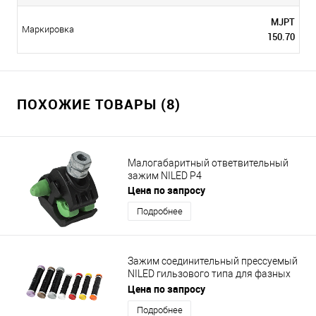
MJPT
Маркировка
150.70
ПОХОЖИЕ ТОВАРЫ (8)
Малогабаритный ответвительный
зажим NILED Р4
Цена по запросу
Подробнее
Зажим соединительный прессуемый
NILED гильзового типа для фазных
проводников MJPT 95
Цена по запросу
Подробнее