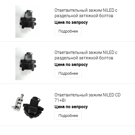
Ответвительный зажим NILED с
раздельной затяжкой болтов
многократного применения со
Цена по запросу
стороны ответвления РR 240+BI
Подробнее
Ответвительный зажим NILED с
раздельной затяжкой болтов
многократного применения со
Цена по запросу
стороны ответвления РI 153+BI
Подробнее
Ответвительный зажим NILED CD
71+BI
Цена по запросу
Подробнее