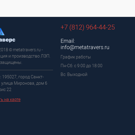
+7 (812) 964-44-25
Email:
info@metatravers.ru
2018 © metatravers.ru -
ция и производство ЛЭП.
График работы
 защищены.
Пн-Сб: с 9:00 до 18:00
Вс: Выходной
: 195027, город Санкт-
, улица Миронова, дом 6
фис 22
ь на карте