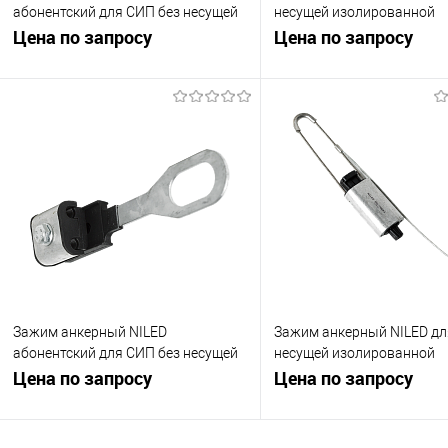
абонентский для СИП без несущей
несущей изолированной
жилы (СИП-4) DN 126
Цена по запросу
нейтралью (СИП-2) PA 150
Цена по запросу
Запросить цену
Запросить це
Купить в 1 клик
К сравнению
Купить в 1 клик
К с
В избранное
Под заказ
В избранное
Под
Зажим анкерный NILED
Зажим анкерный NILED дл
абонентский для СИП без несущей
несущей изолированной
жилы (СИП-4) PAG 216/35
Цена по запросу
нейтралью (СИП-2) DN 35
Цена по запросу