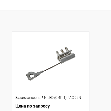
Запросить цену
Запросить це
Купить в 1 клик
К сравнению
Купить в 1 клик
К с
В избранное
Под заказ
В избранное
Под
Зажим анкерный NILED (СИП-1) PAC 95N
Цена по запросу