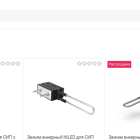
Распродажа
я СИП с
Зажим анкерный NILED для СИП
Зажим анкерны