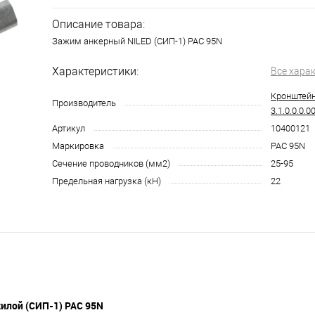
Описание товара:
Зажим анкерный NILED (СИП-1) PAC 95N
Характеристики:
Все хара
Кронштейн 
Производитель
3.1.0.0.0.00
Артикул
10400121
Маркировка
PAC 95N
Сечение проводников (мм2)
25-95
Предельная нагрузка (кН)
22
илой (СИП-1) PAC 95N