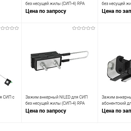
без несущей жилы (СИП-4) RPA
без несущей ж
0
470/120
Цена по запросу
открытых крюк
Цена по за
ну
Запросить цену
Зап
равнению
Купить в 1 клик
К сравнению
Купить в 1 к
 заказ
В избранное
Под заказ
В избранное
я СИП с
Зажим анкерный NILED для СИП
Зажим анкерн
без несущей жилы (СИП-4) RPA
абонентский д
425/70
Цена по запросу
жилы (СИП-4) 
Цена по за