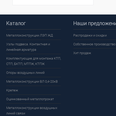
Каталог
Наши предложен
Металлоконструкции ЛЭП ЖД
Распродажи и скидки
Узлы подвеса. Контактная и
Собственное производство
линейная арматура
Хит продаж
Комплектующие для монтажа КТП,
СТП, БКТП, МТПЖ, КТПЖ
Опоры воздушных линий
Металлоконструкции ВЛ 0,4-20кВ
Крепеж
Оцинкованный металлопрокат
Металлоконструкции воздушных
линий связи