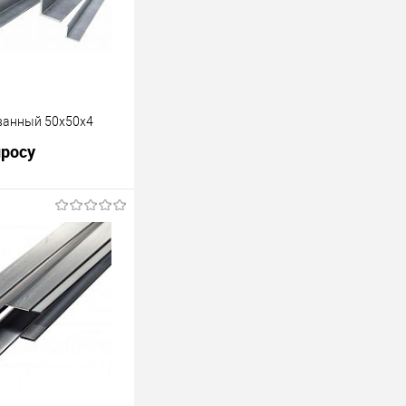
ванный 50х50х4
просу
росить цену
лик
К сравнению
В наличии