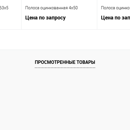
63х5
Полоса оцинкованная 4х50
Полоса оцинко
Цена по запросу
Цена по за
ну
Запросить цену
Зап
равнению
Купить в 1 клик
К сравнению
Купить в 1 к
ПРОСМОТРЕННЫЕ ТОВАРЫ
аличии
В избранное
В наличии
В избранное