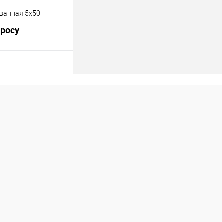
ванная 5х50
просу
росить цену
лик
К сравнению
В наличии