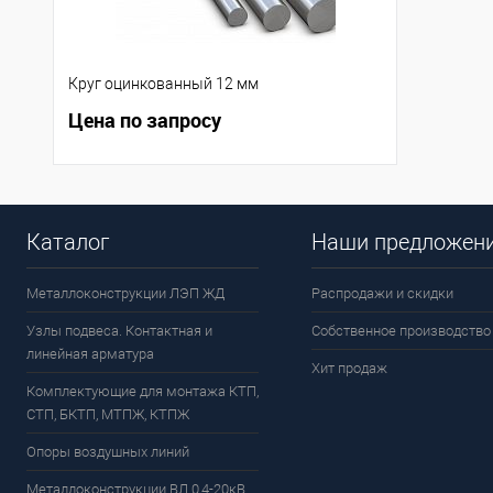
Круг оцинкованный 12 мм
Цена по запросу
Каталог
Наши предложен
Металлоконструкции ЛЭП ЖД
Распродажи и скидки
Узлы подвеса. Контактная и
Собственное производство
линейная арматура
Хит продаж
Комплектующие для монтажа КТП,
СТП, БКТП, МТПЖ, КТПЖ
Опоры воздушных линий
Металлоконструкции ВЛ 0,4-20кВ