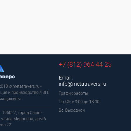
+7 (812) 964-44-25
Email:
info@metatravers.ru
2018 © metatravers.ru -
ция и производство ЛЭП.
График работы
 защищены.
Пн-Сб: с 9:00 до 18:00
Вс: Выходной
: 195027, город Санкт-
, улица Миронова, дом 6
фис 22