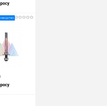
просу
изводство
росить цену
лик
К сравнению
В наличии
0
просу
росить цену