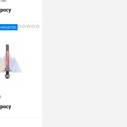
180
просу
изводство
росить цену
лик
К сравнению
Под заказ
0
просу
росить цену