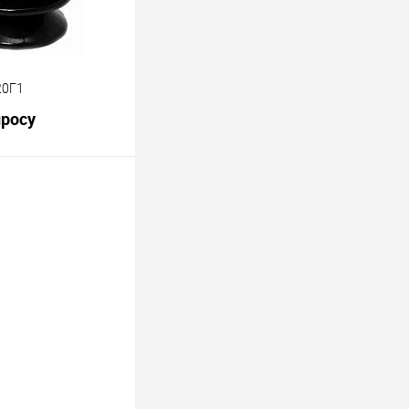
20Г1
просу
росить цену
лик
К сравнению
Под заказ