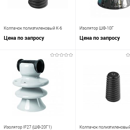
Колпачок полиэтиленовый К-6
Изолятор ШФ-10Г
Цена по запросу
Цена по запросу
Запросить цену
Запросить це
Купить в 1 клик
К сравнению
Купить в 1 клик
К с
В избранное
В наличии
В избранное
Под
Изолятор IF27 (ШФ-20Г1)
Колпачок полиэтиленовый