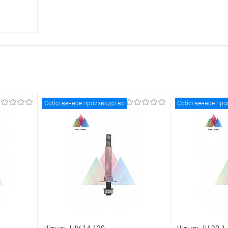
ну
равнению
аличии
Собственное производство
Собственное про