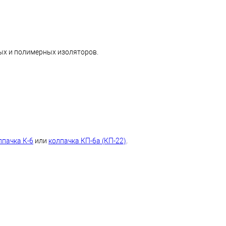
ых и полимерных изоляторов.
лпачка К-6
или
колпачка КП-6а (КП-22)
.