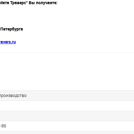
ета Траверс" Вы получаете:
-Петербурга
avers.ru
производство
-86