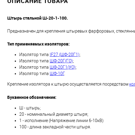
ОПИСАНИЕ ТОВАРА
Штырь стальной Ш-20-1-100.
Предназначен для крепления штыревых фарфоровых, стеклянн
Тип применяемых изоляторов:
Изолятор типа
IF27 (ШФ-20Г1)
;
Изолятор типа
ШФ-20Г(ГО)
;
Изолятор типа
ШФ-20Г1(УО)
;
Изолятор типа
ШФ-10Г
.
Крепление изолятора к штырю осуществляется посредством
ко
Буквенное обозначение:
Ш - штырь;
20 - номинальный диаметр штыря;
1 - исполнение (Напряжение линии 6-10кВ)
100 - длина закладной части штыря.