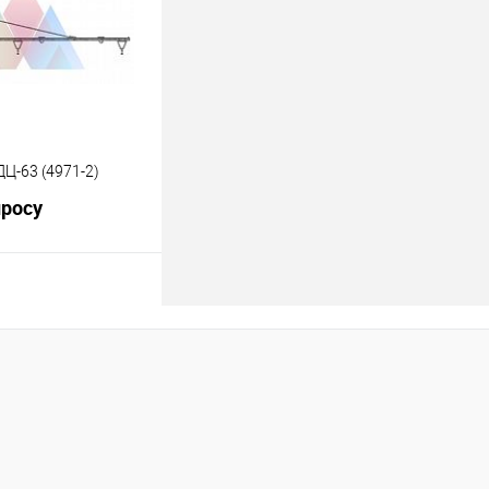
Под заказ
Ц-63 (4971-2)
просу
росить цену
лик
К сравнению
Под заказ