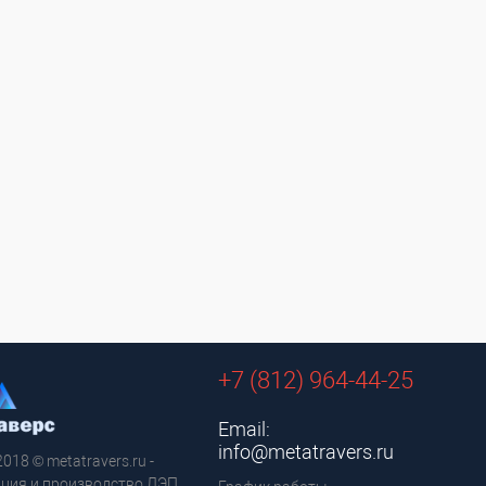
+7 (812) 964-44-25
Email:
info@metatravers.ru
2018 © metatravers.ru -
ция и производство ЛЭП.