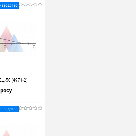
изводство
Ц-50 (4971-2)
просу
изводство
росить цену
лик
К сравнению