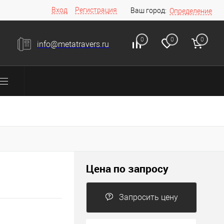
Вход
Регистрация
Ваш город:
Определение
0
0
0
info@metatravers.ru
Цена по запросу
Запросить цену