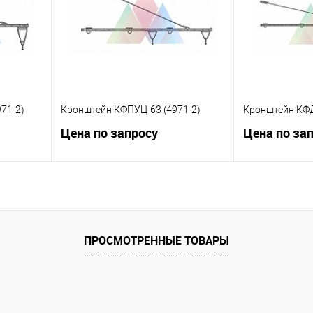
 заказ
В избранное
Под заказ
В избранное
71-2)
Кронштейн КФПУЦ-63 (4971-2)
Кронштейн КФД
Цена по запросу
Цена по за
ну
Запросить цену
Зап
равнению
Купить в 1 клик
К сравнению
Купить в 1 к
ПРОСМОТРЕННЫЕ ТОВАРЫ
 заказ
В избранное
Под заказ
В избранное