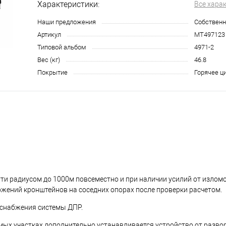
Характеристики:
Все хара
Наши предложения
Собственн
Артикул
МТ497123
Типовой альбом
4971-2
Вес (кг)
46.8
Покрытие
Горячее ц
ти радиусом до 1000м повсеместно и при наличии усилий от излом
ожений кронштейнов на соседних опорах после проверки расчетом.
оснабжения системы ДПР.
мых участках дополнительно устанавливается устройство от разво