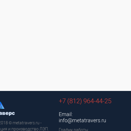
+7 (812) 964-44-25
Email:
info@metatravers.ru
2018 © metatravers.ru -
ция и производство ЛЭП.
График работы