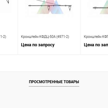
 заказ
В избранное
Под заказ
В избранное
1-2)
Кронштейн КФДЦ-50А (4971-2)
Кронштейн КФП
Цена по запросу
Цена по за
ну
Запросить цену
Зап
равнению
Купить в 1 клик
К сравнению
Купить в 1 к
ПРОСМОТРЕННЫЕ ТОВАРЫ
 заказ
В избранное
Под заказ
В избранное