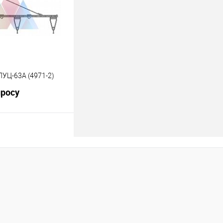
Под заказ
УЦ-63А (4971-2)
просу
росить цену
лик
К сравнению
Под заказ