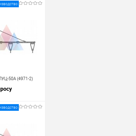
изводство
УЦ-50А (4971-2)
просу
изводство
росить цену
лик
К сравнению