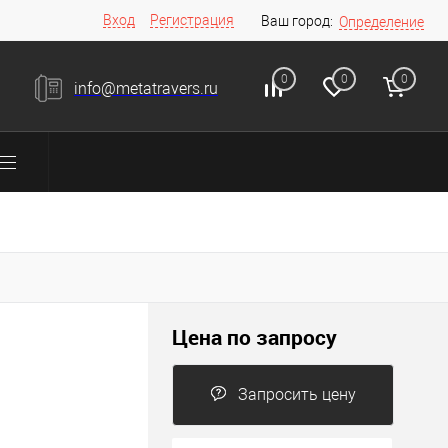
Вход
Регистрация
Ваш город:
Определение
0
0
0
info@metatravers.ru
Цена по запросу
Запросить цену