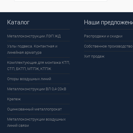
Каталог
Наши предложен
Металлоконструкции ЛЭП ЖД
Распродажи и скидки
Узлы подвеса. Контактная и
Собственное производство
линейная арматура
Хит продаж
Комплектующие для монтажа КТП,
СТП, БКТП, МТПЖ, КТПЖ
Опоры воздушных линий
Металлоконструкции ВЛ 0,4-20кВ
Крепеж
Оцинкованный металлопрокат
Металлоконструкции воздушных
линий связи