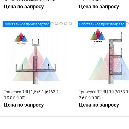
анкерной опоре (6163-1-
Цена по запросу
Цена по запросу
1.3.1.1.0.00)
Собственное производство
Собственное производство
Запросить цену
Запросить це
Купить в 1 клик
К сравнению
Купить в 1 клик
К с
В избранное
Под заказ
В избранное
Под
Траверса ТВЦ 1,5х6-1 (6163-1-
Траверса ТПВЦ-10 (6163-1
3.9.0.0.0.00)
3.6.0.0.0.00)
Цена по запросу
Цена по запросу
Запросить цену
Запросить це