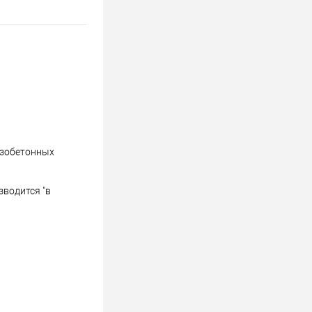
езобетонных
зводится "в