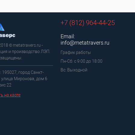
+7 (812) 964-44-25
Email:
info@metatravers.ru
2018 © metatravers.ru -
ция и производство ЛЭП.
График работы
 защищены.
Пн-Сб: с 9:00 до 18:00
Вс: Выходной
: 195027, город Санкт-
, улица Миронова, дом 6
фис 22
ь на карте