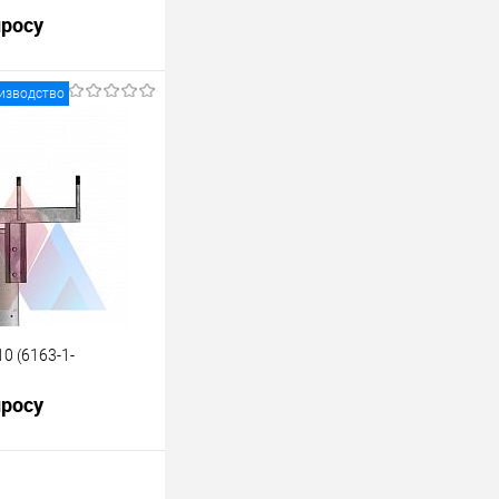
просу
изводство
росить цену
лик
К сравнению
Под заказ
0 (6163-1-
просу
росить цену