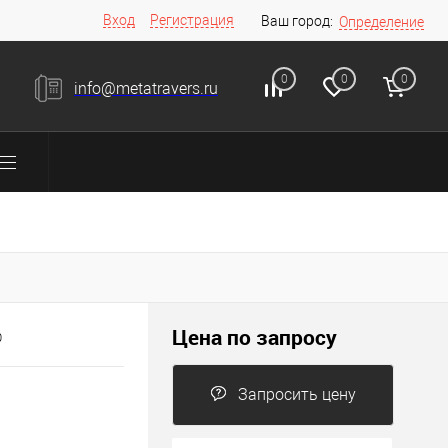
Вход
Регистрация
Ваш город:
Определение
0
0
0
info@metatravers.ru
Цена по запросу
0
Запросить цену