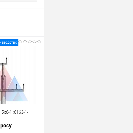
изводство
,5х6-1 (6163-1-
просу