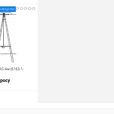
изводство
росить цену
лик
К сравнению
Под заказ
АС-Ам (6163-1-
просу
росить цену
лик
К сравнению