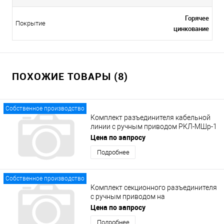
Горячее
Покрытие
цинкование
ПОХОЖИЕ ТОВАРЫ (8)
Собственное производство
Комплект разъединителя кабельной
линии с ручным приводом РКЛ-МШр-1
(8135-1-1.1.0.0.0.00)
Цена по запросу
Подробнее
Собственное производство
Комплект секционного разъединителя
с ручным приводом на
промежуточной опоре СРП-МШр-1
Цена по запросу
(8135-1-2.1.0.0.0.00)
Подробнее