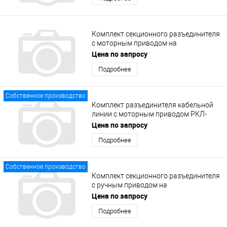
Комплект секционного разъединителя
с моторным приводом на
промежуточной опоре СРП-МШм-4
Цена по запросу
(8135-1-2.2.0.0.0.00-03)
Подробнее
Собственное производство
Комплект разъединителя кабельной
линии с моторным приводом РКЛ-
МШм-1 (8135-1-1.2.0.0.0.00)
Цена по запросу
Подробнее
Собственное производство
Комплект секционного разъединителя
с ручным приводом на
промежуточной опоре СРП-МШр-3
Цена по запросу
(8135-1-2.1.0.0.0.00-02)
Подробнее