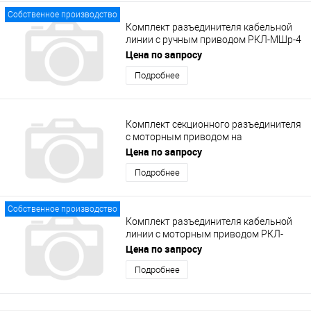
Собственное производство
Комплект разъединителя кабельной
линии с ручным приводом РКЛ-МШр-4
(8135-1-1.1.0.0.0.00-03)
Цена по запросу
Подробнее
Комплект секционного разъединителя
с моторным приводом на
промежуточной опоре СРП-МШм-3
Цена по запросу
(8135-1-2.2.0.0.0.00-02)
Подробнее
Собственное производство
Комплект разъединителя кабельной
линии с моторным приводом РКЛ-
МШм-2 (8135-1-1.2.0.0.0.00-01)
Цена по запросу
Подробнее