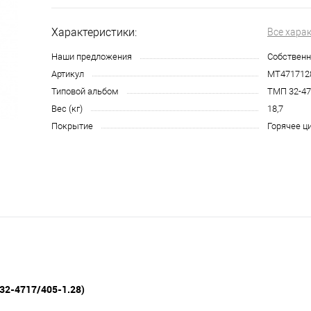
Характеристики:
Все хара
Наши предложения
Собственн
Артикул
МТ471712
Типовой альбом
ТМП 32-47
Вес (кг)
18,7
Покрытие
Горячее ц
32-4717/405-1.28)