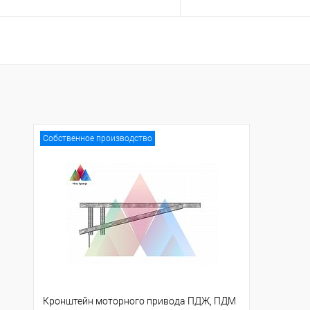
Запросить цену
Запросить це
Купить в 1 клик
К сравнению
Купить в 1 клик
К с
В избранное
Под заказ
В избранное
Под
Собственное производство
Кронштейн моторного привода ПДЖ, ПДМ