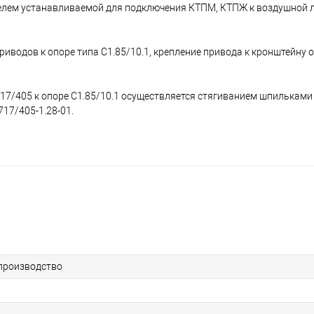
телем устанавливаемой для подключения КТПМ, КТПЖ к воздушной л
иводов к опоре типа С1.85/10.1, крепление привода к кронштейну 
17/405 к опоре С1.85/10.1 осуществляется стягиванием шпилькам
17/405-1.28-01.
производство