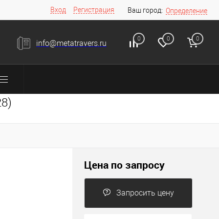
Вход
Регистрация
Ваш город:
Определение
0
0
0
info@metatravers.ru
8)
Цена по запросу
Запросить цену