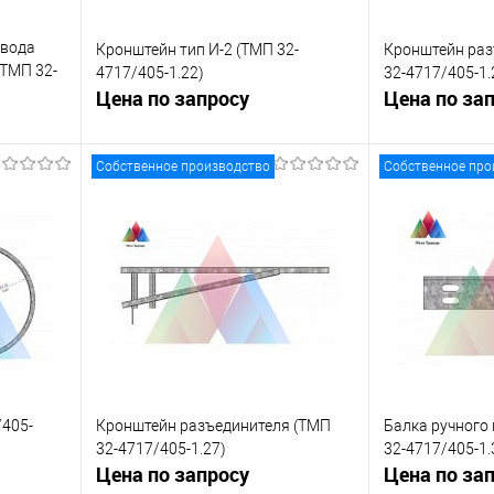
ивода
Кронштейн тип И-2 (ТМП 32-
Кронштейн раз
(ТМП 32-
4717/405-1.22)
32-4717/405-1.
Цена по запросу
Цена по за
Собственное производство
Собственное про
ну
Запросить цену
Зап
равнению
Купить в 1 клик
К сравнению
Купить в 1 к
 заказ
В избранное
Под заказ
В избранное
/405-
Кронштейн разъединителя (ТМП
Балка ручного
32-4717/405-1.27)
32-4717/405-1.
Цена по запросу
Цена по за