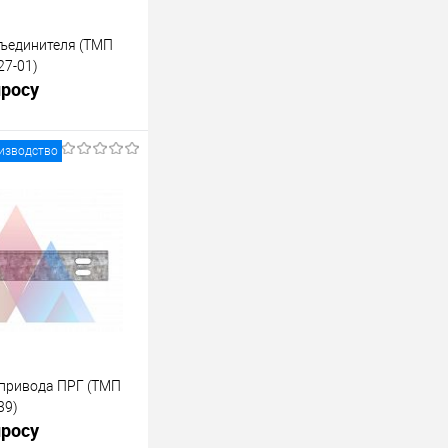
ъединителя (ТМП
27-01)
просу
изводство
росить цену
лик
К сравнению
Под заказ
 привода ПРГ (ТМП
39)
просу