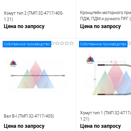
Кронштейн моторного пр
Хомут тип 2 (ТМП 32-4717/405-
ПДЖ, ПДМ и ручного ПРГ 
1.21)
Цена по запросу
4717/405-1.28-01)
Цена по запросу
Собственное производство
Собственное производство
Запросить цену
Запросить це
Купить в 1 клик
К сравнению
Купить в 1 клик
К с
В избранное
Под заказ
В избранное
Под
Хомут тип 1 (ТМП 32-4717
Вал В-I (ТМП 32-4717/405)
1.21)
Цена по запросу
Цена по запросу