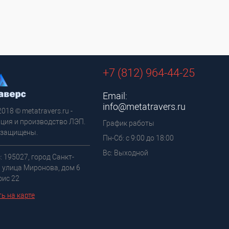
+7 (812) 964-44-25
Email:
info@metatravers.ru
2018 © metatravers.ru -
ция и производство ЛЭП.
График работы
 защищены.
Пн-Сб: с 9:00 до 18:00
Вс: Выходной
: 195027, город Санкт-
, улица Миронова, дом 6
фис 22
ь на карте