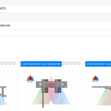
405
ование
Собственное производство
Собственное про