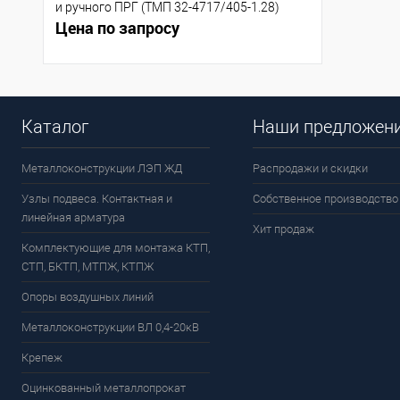
и ручного ПРГ (ТМП 32-4717/405-1.28)
Цена по запросу
Каталог
Наши предложен
Металлоконструкции ЛЭП ЖД
Распродажи и скидки
Узлы подвеса. Контактная и
Собственное производство
линейная арматура
Хит продаж
Комплектующие для монтажа КТП,
СТП, БКТП, МТПЖ, КТПЖ
Опоры воздушных линий
Металлоконструкции ВЛ 0,4-20кВ
Крепеж
Оцинкованный металлопрокат