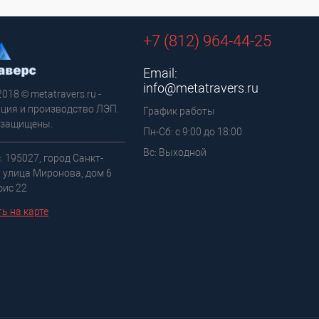
+7 (812) 964-44-25
Email:
info@metatravers.ru
2018 © metatravers.ru -
ция и производство ЛЭП.
График работы
 защищены.
Пн-Сб: с 9:00 до 18:00
Вс: Выходной
: 195027, город Санкт-
, улица Миронова, дом 6
фис 22
ь на карте