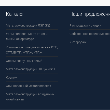
Каталог
Наши предложен
Металлоконструкции ЛЭП ЖД
Распродажи и скидки
Узлы подвеса. Контактная и
Собственное производство
линейная арматура
Хит продаж
Комплектующие для монтажа КТП,
СТП, БКТП, МТПЖ, КТПЖ
Опоры воздушных линий
Металлоконструкции ВЛ 0,4-20кВ
Крепеж
Оцинкованный металлопрокат
Металлоконструкции воздушных
линий связи