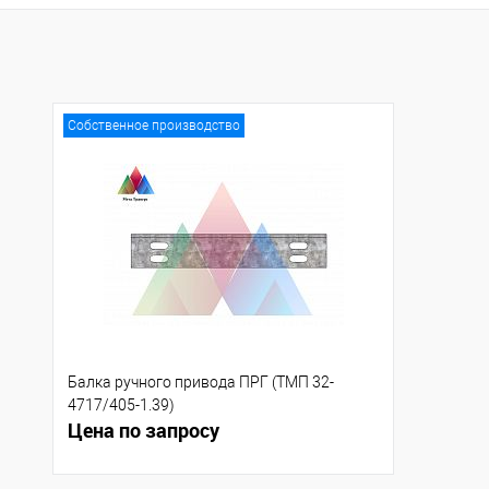
Купить в 1 клик
К сравнению
Купить в 1 клик
К с
В избранное
Под заказ
В избранное
Под
Собственное производство
Балка ручного привода ПРГ (ТМП 32-
4717/405-1.39)
Цена по запросу