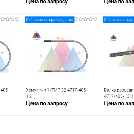
4717/405-1.28)
Цена по запросу
4717/405-1.28-
Цена по за
Собственное производство
Собственное про
ну
Запросить цену
Зап
равнению
Купить в 1 клик
К сравнению
Купить в 1 к
 заказ
В избранное
Под заказ
В избранное
/405-
Хомут тип 1 (ТМП 32-4717/405-
Балка разъеди
1.21)
4717/405-1.31)
Цена по запросу
Цена по за
ну
Запросить цену
Зап