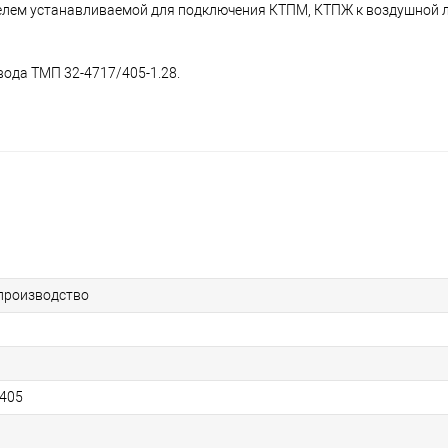
телем устанавливаемой для подключения КТПМ, КТПЖ к воздушной л
вода ТМП 32-4717/405-1.28.
производство
405