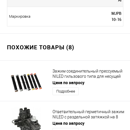
MJPB
Маркировка
10-16
ПОХОЖИЕ ТОВАРЫ (8)
Зажим соединительный прессуемый
NILED гильзового типа для несущей
нулевой жилы MJPT 54.6/50N
Цена по запросу
Подробнее
Ответвительный герметичный зажим
NILED с раздельной затяжкой на 8
ответвлений Р18
Цена по запросу