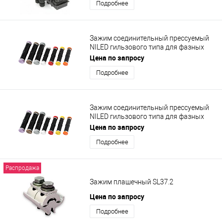
Подробнее
Зажим соединительный прессуемый
NILED гильзового типа для фазных
проводников MJPT 70.35
Цена по запросу
Подробнее
Зажим соединительный прессуемый
NILED гильзового типа для фазных
проводников MJPT 50
Цена по запросу
Подробнее
Распродажа
Зажим плашечный SL37.2
Цена по запросу
Подробнее