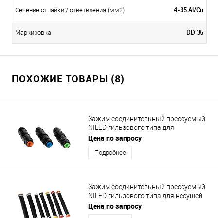
4-35 Al/Cu
Сечение отпайки / ответвления (мм2)
DD 35
Маркировка
ПОХОЖИЕ ТОВАРЫ (8)
Зажим соединительный прессуемый
NILED гильзового типа для
соединения СИП на ответвлениях
Цена по запросу
MJPB 6-16
Подробнее
Зажим соединительный прессуемый
NILED гильзового типа для несущей
нулевой жилы MJPT 54.6/50N
Цена по запросу