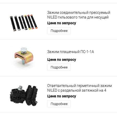
Зажим соединительный прессуемый
NILED гильзового типа для несущей
нулевой жилы MJPT 54.6N
Цена по запросу
Подробнее
Зажим плашечный ПС-1-1А
Цена по запросу
Подробнее
Ответвительный герметичный зажим
NILED с раздельной затяжкой на 4
ответвления Р14
Цена по запросу
Подробнее