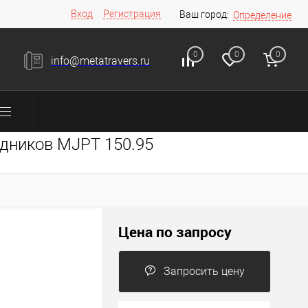
Вход
Регистрация
Ваш город:
Определение
0
0
0
info@metatravers.ru
дников MJPT 150.95
Цена по запросу
Запросить цену