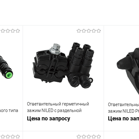
Ответвительный герметичный
Ответвительн
вого типа
зажим NILED с раздельной
зажим NILED Р
затяжкой на 4 ответвления Р14
Цена по запросу
Цена по за