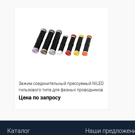
Зажим соединительный прессуемый NILED
гильзового типа для фазных проводников
MJPT 150.95
Цена по запросу
Каталог
Наши предложен