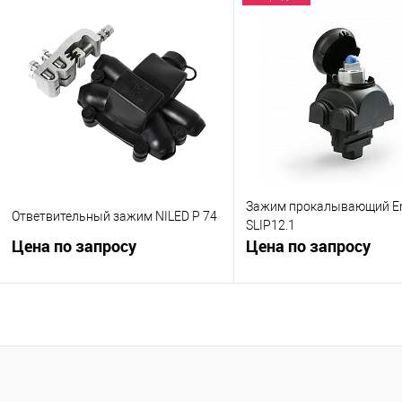
Запросить цену
Запросить це
Купить в 1 клик
К сравнению
Купить в 1 клик
К с
В избранное
Под заказ
В избранное
Под
Зажим прокалывающий E
Ответвительный зажим NILED Р 74
SLIP12.1
Цена по запросу
Цена по запросу
Запросить цену
Запросить це
Купить в 1 клик
К сравнению
Купить в 1 клик
К с
В избранное
Под заказ
В избранное
В н