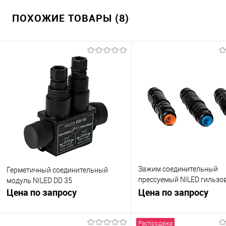
ПОХОЖИЕ ТОВАРЫ (8)
Зажим соединительный
Герметичный соединительный
прессуемый NILED гильзо
модуль NILED DD 35
Цена по запросу
для соединения СИП на
Цена по запросу
ответвлениях MJPB 6-16
Распродажа