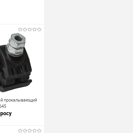
ый прокалывающий
645
просу