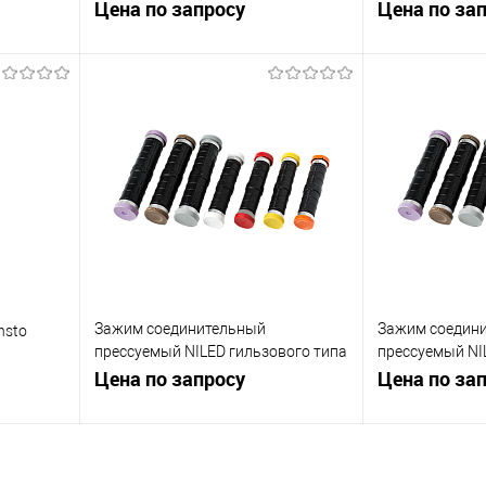
 MJPT
Цена по запросу
Цена по за
ну
Запросить цену
Зап
равнению
Купить в 1 клик
К сравнению
Купить в 1 к
 заказ
В избранное
В наличии
В избранное
Зажим соединительный
Зажим соедин
nsto
прессуемый NILED гильзового типа
прессуемый NI
для фазных проводников MJPT 50
Цена по запросу
для фазных п
Цена по за
150.120
ну
Запросить цену
Зап