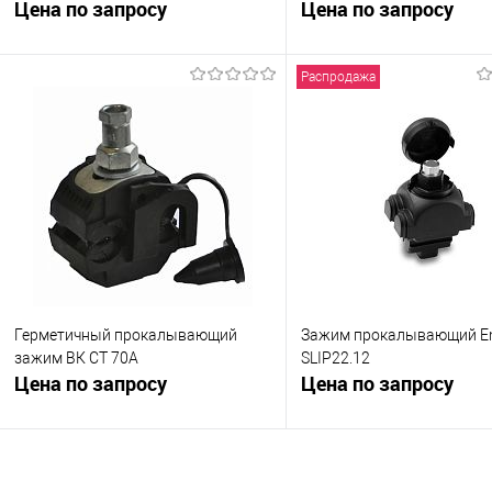
для фазных проводников MJPT
Цена по запросу
для фазных проводников
Цена по запросу
70.35
120
Распродажа
Запросить цену
Запросить це
Купить в 1 клик
К сравнению
Купить в 1 клик
К с
В избранное
Под заказ
В избранное
Под
Герметичный прокалывающий
Зажим прокалывающий E
зажим ВК СТ 70А
SLIP22.12
Цена по запросу
Цена по запросу
Запросить цену
Запросить це