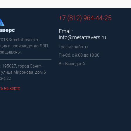
+7 (812) 964-44-25
Email:
info@metatravers.ru
2018 © metatravers.ru -
ция и производство ЛЭП.
График работы
 защищены.
Пн-Сб: с 9:00 до 18:00
Вс: Выходной
: 195027, город Санкт-
, улица Миронова, дом 6
фис 22
ь на карте