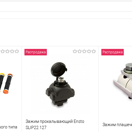
Распродажа
Распродажа
Зажим прокалывающий Ensto
Зажим плашечн
вого типа
SLIP22.127