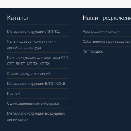
Каталог
Наши предложен
Металлоконструкции ЛЭП ЖД
Распродажи и скидки
Узлы подвеса. Контактная и
Собственное производство
линейная арматура
Хит продаж
Комплектующие для монтажа КТП,
СТП, БКТП, МТПЖ, КТПЖ
Опоры воздушных линий
Металлоконструкции ВЛ 0,4-20кВ
Крепеж
Оцинкованный металлопрокат
Металлоконструкции воздушных
линий связи