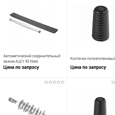
Автоматический соединительный
Колпачок полиэтиленовый
зажим АЦСт 95 Niled
Цена по запросу
Цена по запросу
Запросить цену
Запросить це
Купить в 1 клик
К сравнению
Купить в 1 клик
К с
В избранное
Под заказ
В избранное
В н