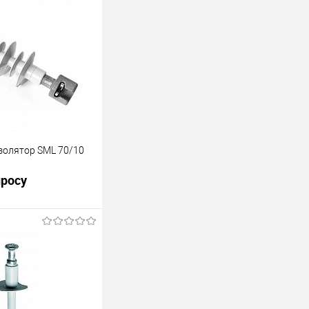
олятор SML 70/10
просу
росить цену
лик
К сравнению
Под заказ