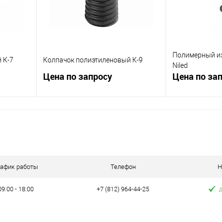
Полимерный из
 К-7
Колпачок полиэтиленовый К-9
Niled
Цена по запросу
Цена по за
ну
Запросить цену
Зап
равнению
Купить в 1 клик
К сравнению
Купить в 1 к
аличии
В избранное
В наличии
В избранное
рафик работы
Телефон
Н
09:00 - 18:00
+7 (812) 964-44-25