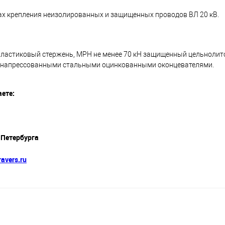
ах крепления неизолированных и защищенных проводов ВЛ 20 кВ.
пластиковый стержень, МРН не менее 70 кН защищенный цельнолит
й напрессованными стальными оцинкованными оконцевателями.
ете:
-Петербурга
avers.ru