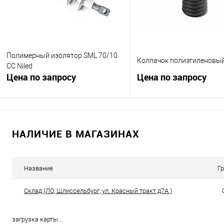
Полимерный изолятор SML 70/10
Колпачок полиэтиленовый
СС Niled
Цена по запросу
Цена по запросу
Запросить цену
Запросить це
НАЛИЧИЕ В МАГАЗИНАХ
Купить в 1 клик
К сравнению
Купить в 1 клик
К с
В избранное
Под заказ
В избранное
В н
Название
Г
Склад (ЛО, Шлиссельбург, ул. Красный тракт д7А.)
загрузка карты...