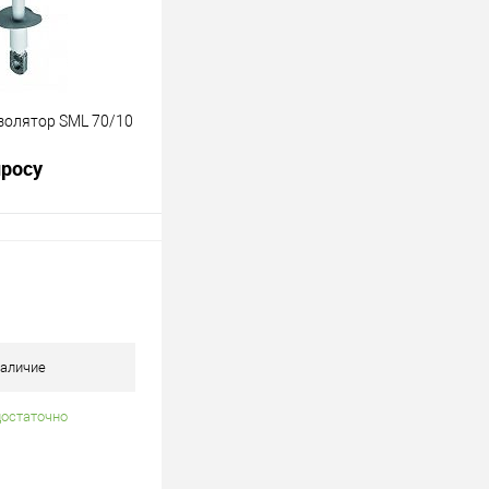
олятор SML 70/10
просу
росить цену
лик
К сравнению
В наличии
аличие
достаточно