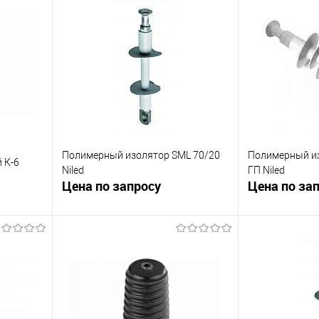
Полимерный изолятор SML 70/20
Полимерный из
 К-6
Niled
ГП Niled
Цена по запросу
Цена по за
ну
Запросить цену
Зап
равнению
Купить в 1 клик
К сравнению
Купить в 1 к
аличии
В избранное
В наличии
В избранное