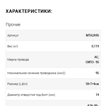
ХАРАКТЕРИСТИКИ:
Прочие
МТА2А95
Артикул
0,119
Вес (кг)
АС,
Марка провода
СИП3- 95
95
Номинальное сечение проводника (мм2)
18*7*4см
Размер (L,B,H)
14
Диаметр отверстия под болт (мм)
А2А-95-