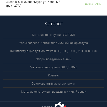
Склад (ЛО, Шлиссельбург, ул. Красный
достаточно
тракт д7А.)
Каталог
Металлоконструкции ЛЭП ЖД
Узлы подвеса. Контактная и линейная арматура
Комплектующие для монтажа КТП, СТП, БКТП, МТПЖ, КТПЖ
Опоры воздушных линий
Металлоконструкции ВЛ 0,4-20кВ
Крепеж
Оцинкованный металлопрокат
Металлоконструкции воздушных линий связи