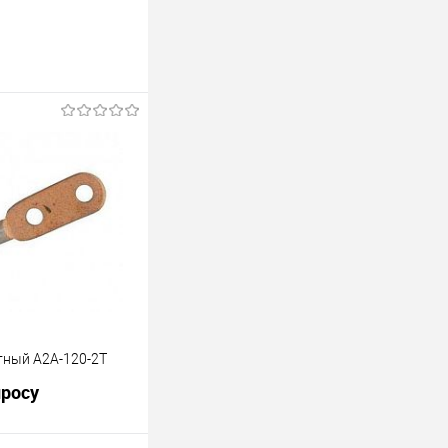
ный А2А-120-2Т
просу