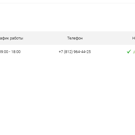
ну
Запросить цену
Зап
равнению
Купить в 1 клик
К сравнению
Купить в 1 к
аличии
В избранное
В наличии
В избранное
рафик работы
Телефон
Н
09:00 - 18:00
+7 (812) 964-44-25