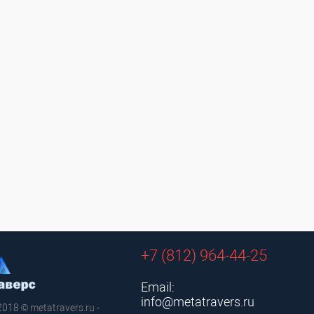
+7 (812) 964-44-25
Email:
info@metatravers.ru
2018 © metatravers.ru -