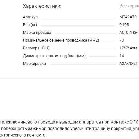
Характеристики:
Все хара
Артикул
МТА2А70
Вес (кг)
0,105
Марка провода
АС, СИП3- 
Номинальное сечение проводника (мм2)
70
Размер (L,B,H)
17*7*4см
Диаметр отверстия под болт (мм)
14
Маркировка
А2А-70-2Т
сталеалюминевого провода к выводам аппаратов при монтаже ОРУ.
 поверхность зажимов позволило увеличить толщину покрытия, ув
ектрического контакта.