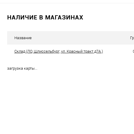
Запросить цену
Запросить це
НАЛИЧИЕ В МАГАЗИНАХ
Купить в 1 клик
К сравнению
Купить в 1 клик
К с
В избранное
В наличии
В избранное
В н
Название
Г
Склад (ЛО, Шлиссельбург, ул. Красный тракт д7А.)
загрузка карты...