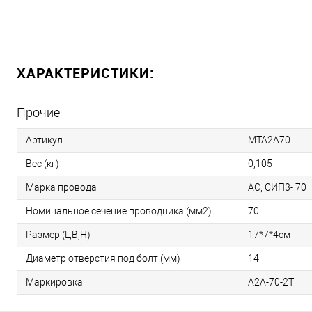
ХАРАКТЕРИСТИКИ:
Прочие
Артикул
МТА2А70
Вес (кг)
0,105
Марка провода
АС, СИП3- 70
Номинальное сечение проводника (мм2)
70
Размер (L,B,H)
17*7*4см
Диаметр отверстия под болт (мм)
14
Маркировка
А2А-70-2Т