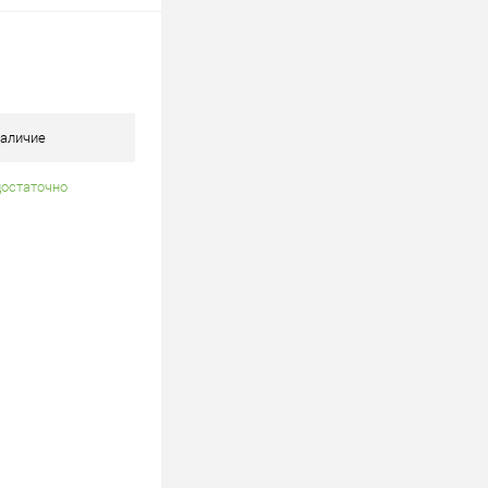
росить цену
лик
К сравнению
В наличии
аличие
достаточно