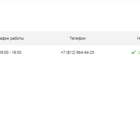
ну
Запросить цену
равнению
Купить в 1 клик
К сравнению
аличии
В избранное
В наличии
рафик работы
Телефон
Н
09:00 - 18:00
+7 (812) 964-44-25