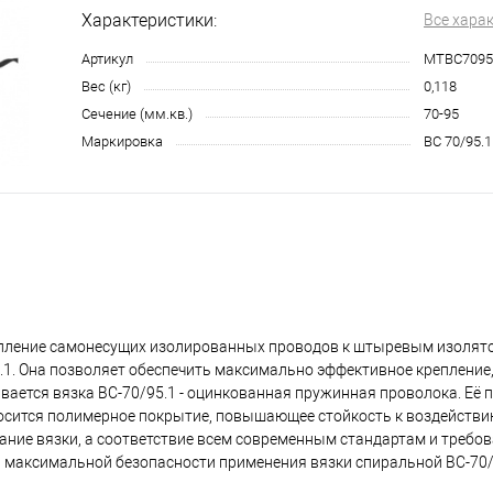
Характеристики:
Все хара
Артикул
МТВС7095
Вес (кг)
0,118
Сечение (мм.кв.)
70-95
Маркировка
ВС 70/95.1
репление самонесущих изолированных проводов к штыревым изолят
.1. Она позволяет обеспечить максимально эффективное крепление
ивается вязка ВС-70/95.1 - оцинкованная пружинная проволока. Её
носится полимерное покрытие, повышающее стойкость к воздействи
ние вязки, а соответствие всем современным стандартам и требо
 максимальной безопасности применения вязки спиральной ВС-70/