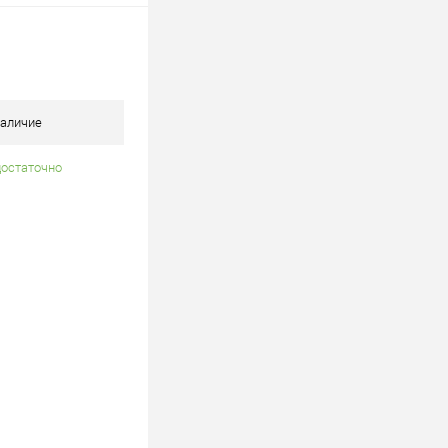
аличие
достаточно