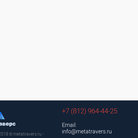
+7 (812) 964-44-25
Email:
info@metatravers.ru
2018 © metatravers.ru -