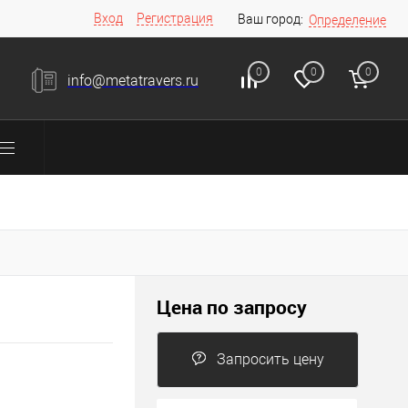
Вход
Регистрация
Ваш город:
Определение
0
0
0
info@metatravers.ru
Цена по запросу
Запросить цену