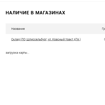
Запросить цену
Запросить це
НАЛИЧИЕ В МАГАЗИНАХ
Купить в 1 клик
К сравнению
Купить в 1 клик
К с
В избранное
В наличии
В избранное
В н
Название
Г
Склад (ЛО, Шлиссельбург, ул. Красный тракт д7А.)
загрузка карты...