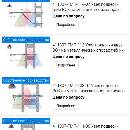
411307-ТМП-114-07 Узел подвески
двух ВОК на металлических опорах
гибких поперечин на кронштейне КВ-2
Цена по запросу
с кольцами
Подробнее
Собственное производство
411307-ТМП-112 Узел подвески двух
ВОК на металлических опорах гибких
поперечин на удлиненном кронштейне
Цена по запросу
с кольцами
Подробнее
Собственное производство
411307-ТМП-108-07 Узел подвески
ВОК на металлических опорах гибких
поперечин на укороченном
Цена по запросу
кронштейне с кольцом
Подробнее
Собственное производство
411307-ТМП-111-06 Узел подвески