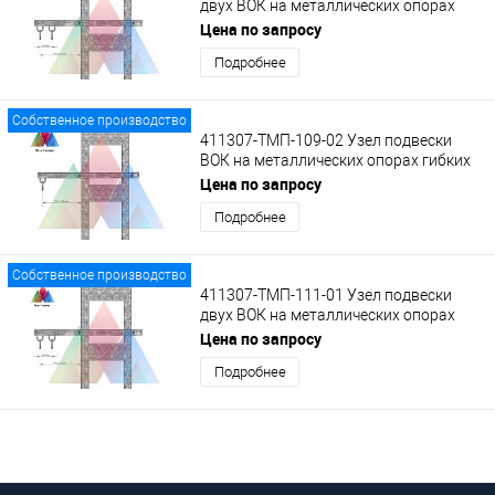
двух ВОК на металлических опорах
гибких поперечин на кронштейне с
Цена по запросу
кольцами
Подробнее
Собственное производство
411307-ТМП-109-02 Узел подвески
ВОК на металлических опорах гибких
поперечин на кронштейне с кольцом
Цена по запросу
Подробнее
Собственное производство
411307-ТМП-111-01 Узел подвески
двух ВОК на металлических опорах
гибких поперечин на кронштейне с
Цена по запросу
кольцами
Подробнее