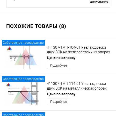
цинкование
ПОХОЖИЕ ТОВАРЫ (8)
Собственное производство
411307-ТМП-104-01 Узел подвески
двух ВОК на железобетонных опорах
КС, на кронштейне с кольцами.
Цена по запросу
Подробнее
Собственное производство
411307-ТМП-114-01 Узел подвески
двух ВОК на металлических опорах
гибких поперечин на кронштейне КВ-2
Цена по запросу
с кольцами
Подробнее
Собственное производство