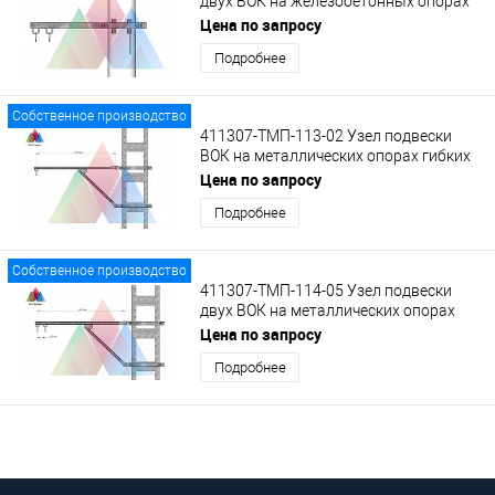
двух ВОК на железобетонных опорах
КС, на удлиненном кронштейне с
Цена по запросу
кольцами.
Подробнее
Собственное производство
411307-ТМП-113-02 Узел подвески
ВОК на металлических опорах гибких
поперечин на кронштейне КВ-1 с
Цена по запросу
кольцом
Подробнее
Собственное производство
411307-ТМП-114-05 Узел подвески
двух ВОК на металлических опорах
гибких поперечин на кронштейне КВ-2
Цена по запросу
с кольцами
Подробнее