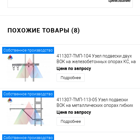
цинкование
ПОХОЖИЕ ТОВАРЫ (8)
Собственное производство
411307-ТМП-104 Узел подвески двух
ВОК на железобетонных опорах КС, на
кронштейне с кольцами.
Цена по запросу
Подробнее
Собственное производство
411307-ТМП-113-05 Узел подвески
ВОК на металлических опорах гибких
поперечин на кронштейне КВ-1 с
Цена по запросу
кольцом
Подробнее
Собственное производство