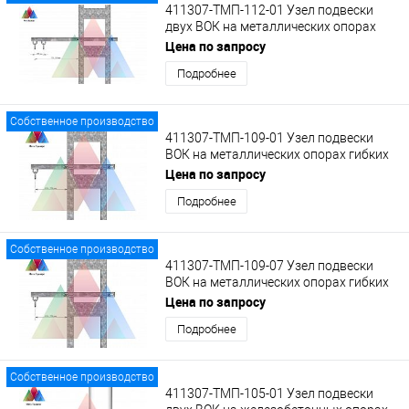
411307-ТМП-112-01 Узел подвески
двух ВОК на металлических опорах
гибких поперечин на удлиненном
Цена по запросу
кронштейне с кольцами
Подробнее
Собственное производство
411307-ТМП-109-01 Узел подвески
ВОК на металлических опорах гибких
поперечин на кронштейне с кольцом
Цена по запросу
Подробнее
Собственное производство
411307-ТМП-109-07 Узел подвески
ВОК на металлических опорах гибких
поперечин на кронштейне с кольцом
Цена по запросу
Подробнее
Собственное производство
411307-ТМП-105-01 Узел подвески