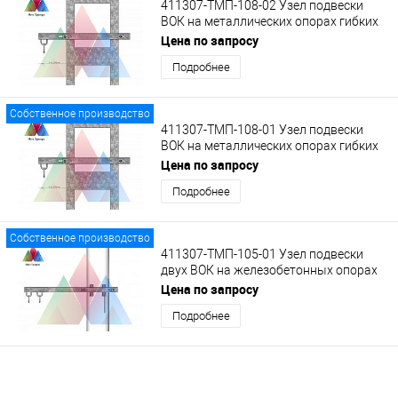
411307-ТМП-108-02 Узел подвески
ВОК на металлических опорах гибких
поперечин на укороченном
Цена по запросу
кронштейне с кольцом
Подробнее
Собственное производство
411307-ТМП-108-01 Узел подвески
ВОК на металлических опорах гибких
поперечин на укороченном
Цена по запросу
кронштейне с кольцом
Подробнее
Собственное производство
411307-ТМП-105-01 Узел подвески
двух ВОК на железобетонных опорах
КС, на удлиненном кронштейне с
Цена по запросу
кольцами.
Подробнее