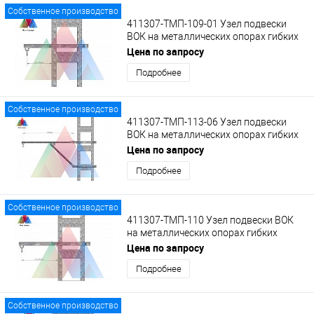
Собственное производство
411307-ТМП-109-01 Узел подвески
ВОК на металлических опорах гибких
поперечин на кронштейне с кольцом
Цена по запросу
Подробнее
Собственное производство
411307-ТМП-113-06 Узел подвески
ВОК на металлических опорах гибких
поперечин на кронштейне КВ-1 с
Цена по запросу
кольцом
Подробнее
Собственное производство
411307-ТМП-110 Узел подвески ВОК
на металлических опорах гибких
поперечин на удлиненном кронштейне
Цена по запросу
с кольцом
Подробнее
Собственное производство