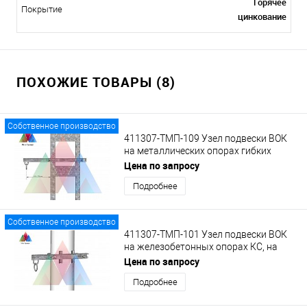
Горячее
Покрытие
цинкование
ПОХОЖИЕ ТОВАРЫ (8)
Собственное производство
411307-ТМП-109 Узел подвески ВОК
на металлических опорах гибких
поперечин на кронштейне с кольцом
Цена по запросу
Подробнее
Собственное производство
411307-ТМП-101 Узел подвески ВОК
на железобетонных опорах КС, на
укороченном кронштейне.
Цена по запросу
Подробнее