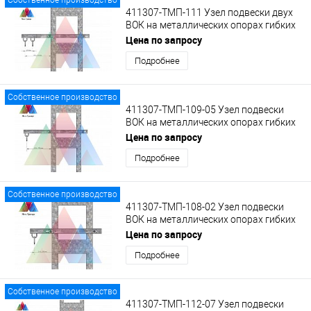
411307-ТМП-111 Узел подвески двух
ВОК на металлических опорах гибких
поперечин на кронштейне с кольцами
Цена по запросу
Подробнее
Собственное производство
411307-ТМП-109-05 Узел подвески
ВОК на металлических опорах гибких
поперечин на кронштейне с кольцом
Цена по запросу
Подробнее
Собственное производство
411307-ТМП-108-02 Узел подвески
ВОК на металлических опорах гибких
поперечин на укороченном
Цена по запросу
кронштейне с кольцом
Подробнее
Собственное производство
411307-ТМП-112-07 Узел подвески