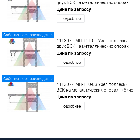
двух ВОК на металлических опорах
гибких поперечин на удлиненном
Цена по запросу
кронштейне с кольцами
Подробнее
Собственное производство
411307-ТМП-111-01 Узел подвески
двух ВОК на металлических опорах
гибких поперечин на кронштейне с
Цена по запросу
кольцами
Подробнее
Собственное производство
411307-ТМП-110-03 Узел подвески
ВОК на металлических опорах гибких
поперечин на удлиненном кронштейне
Цена по запросу
с кольцом
Подробнее