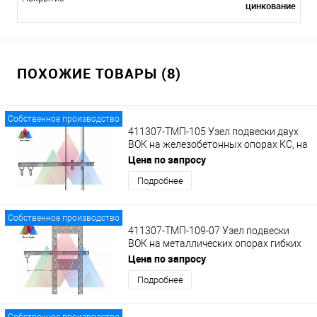
цинкование
ПОХОЖИЕ ТОВАРЫ (8)
Собственное производство
411307-ТМП-105 Узел подвески двух
ВОК на железобетонных опорах КС, на
удлиненном кронштейне с кольцами.
Цена по запросу
Подробнее
Собственное производство
411307-ТМП-109-07 Узел подвески
ВОК на металлических опорах гибких
поперечин на кронштейне с кольцом
Цена по запросу
Подробнее
Собственное производство