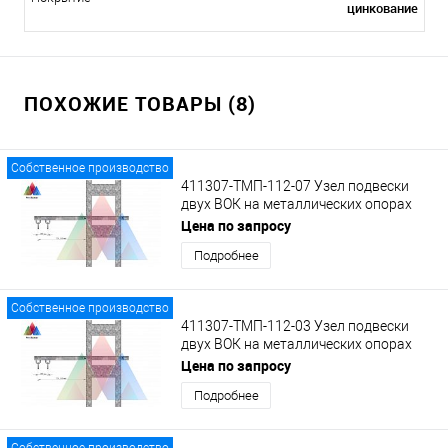
цинкование
ПОХОЖИЕ ТОВАРЫ (8)
Собственное производство
411307-ТМП-112-07 Узел подвески
двух ВОК на металлических опорах
гибких поперечин на удлиненном
Цена по запросу
кронштейне с кольцами
Подробнее
Собственное производство
411307-ТМП-112-03 Узел подвески
двух ВОК на металлических опорах
гибких поперечин на удлиненном
Цена по запросу
кронштейне с кольцами
Подробнее
Собственное производство