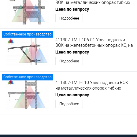
ВОК на металлических опорах гибких
поперечин на укороченном
Цена по запросу
кронштейне с кольцом
Подробнее
Собственное производство
411307-ТМП-106-01 Узел подвески
ВОК на железобетонных опорах КС, на
кронштейне КВ-1 с кольцом.
Цена по запросу
Подробнее
Собственное производство
411307-ТМП-110 Узел подвески ВОК
на металлических опорах гибких
поперечин на удлиненном кронштейне
Цена по запросу
с кольцом
Подробнее