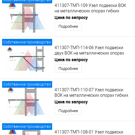
411307-ТМП-109 Узел подвески ВОК
на металлических опорах гибких
поперечин на кронштейне с кольцом
Цена по запросу
Подробнее
Собственное производство
411307-ТМП-114-06 Узел подвески
двух ВОК на металлических опорах
гибких поперечин на кронштейне КВ-2
Цена по запросу
с кольцами
Подробнее
Собственное производство
411307-ТМП-110-07 Узел подвески
ВОК на металлических опорах гибких
поперечин на удлиненном кронштейне
Цена по запросу
с кольцом
Подробнее
Собственное производство
411307-ТМП-108-01 Узел подвески