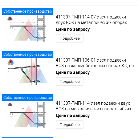
Собственное производство
411307-ТМП-114-07 Узел подвески
двух ВОК на металлических опорах
гибких поперечин на кронштейне КВ-2
Цена по запросу
с кольцами
Подробнее
Собственное производство
411307-ТМП-106-01 Узел подвески
ВОК на железобетонных опорах КС, на
кронштейне КВ-1 с кольцом.
Цена по запросу
Подробнее
Собственное производство
411307-ТМП-114 Узел подвески двух
ВОК на металлических опорах гибких
поперечин на кронштейне КВ-2 с
Цена по запросу
кольцами
Подробнее