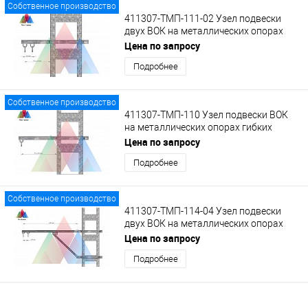
Собственное производство
411307-ТМП-111-02 Узел подвески
двух ВОК на металлических опорах
гибких поперечин на кронштейне с
Цена по запросу
кольцами
Подробнее
Собственное производство
411307-ТМП-110 Узел подвески ВОК
на металлических опорах гибких
поперечин на удлиненном кронштейне
Цена по запросу
с кольцом
Подробнее
Собственное производство
411307-ТМП-114-04 Узел подвески
двух ВОК на металлических опорах
гибких поперечин на кронштейне КВ-2
Цена по запросу
с кольцами
Подробнее