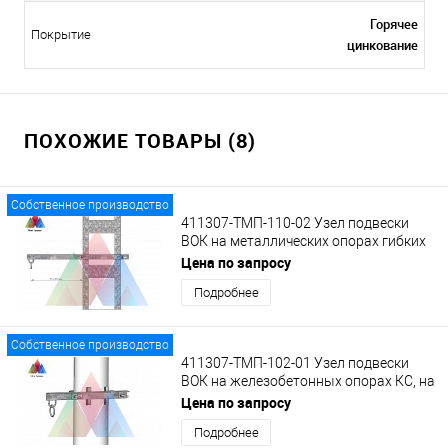
Горячее
Покрытие
цинкование
ПОХОЖИЕ ТОВАРЫ (8)
Собственное производство
411307-ТМП-110-02 Узел подвески
ВОК на металлических опорах гибких
поперечин на удлиненном кронштейне
Цена по запросу
с кольцом
Подробнее
Собственное производство
411307-ТМП-102-01 Узел подвески
ВОК на железобетонных опорах КС, на
кронштейне с кольцом.
Цена по запросу
Подробнее