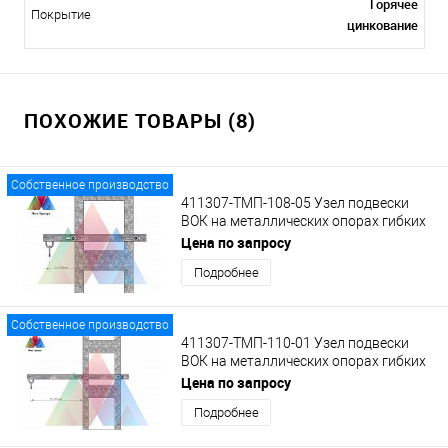
Горячее
Покрытие
цинкование
ПОХОЖИЕ ТОВАРЫ (8)
Собственное производство
411307-ТМП-108-05 Узел подвески
ВОК на металлических опорах гибких
поперечин на укороченном
Цена по запросу
кронштейне с кольцом
Подробнее
Собственное производство
411307-ТМП-110-01 Узел подвески
ВОК на металлических опорах гибких
поперечин на удлиненном кронштейне
Цена по запросу
с кольцом
Подробнее