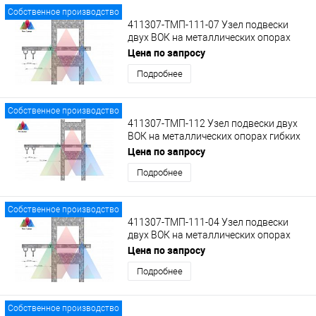
Собственное производство
411307-ТМП-111-07 Узел подвески
двух ВОК на металлических опорах
гибких поперечин на кронштейне с
Цена по запросу
кольцами
Подробнее
Собственное производство
411307-ТМП-112 Узел подвески двух
ВОК на металлических опорах гибких
поперечин на удлиненном кронштейне
Цена по запросу
с кольцами
Подробнее
Собственное производство
411307-ТМП-111-04 Узел подвески
двух ВОК на металлических опорах
гибких поперечин на кронштейне с
Цена по запросу
кольцами
Подробнее
Собственное производство