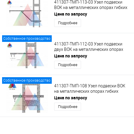
411307-ТМП-113-03 Узел подвески
ВОК на металлических опорах гибких
поперечин на кронштейне КВ-1 с
Цена по запросу
кольцом
Подробнее
Собственное производство
411307-ТМП-112-03 Узел подвески
двух ВОК на металлических опорах
гибких поперечин на удлиненном
Цена по запросу
кронштейне с кольцами
Подробнее
Собственное производство
411307-ТМП-108 Узел подвески ВОК
на металлических опорах гибких
поперечин на укороченном
Цена по запросу
кронштейне с кольцом
Подробнее