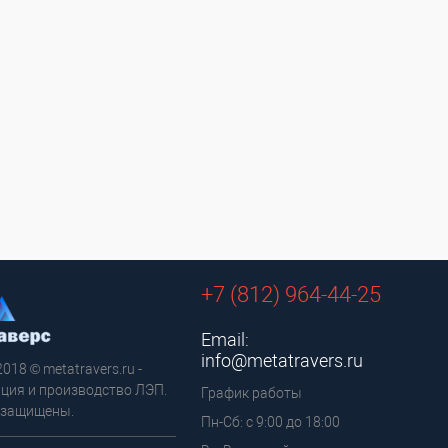
+7 (812) 964-44-25
Email:
info@metatravers.ru
2018 © metatravers.ru -
ция и производство ЛЭП.
График работы
 защищены.
Пн-Сб: с 9:00 до 18:00