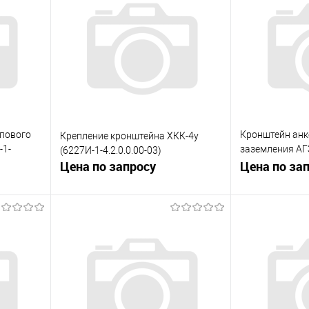
пового
Кронштейн анк
Крепление кронштейна ХКК-4у
-1-
заземления АГЗ
(6227И-1-4.2.0.0.00-03)
Цена по запросу
4..23.0.0.00-03)
Цена по за
ну
Запросить цену
Зап
равнению
Купить в 1 клик
К сравнению
Купить в 1 к
 заказ
В избранное
Под заказ
В избранное