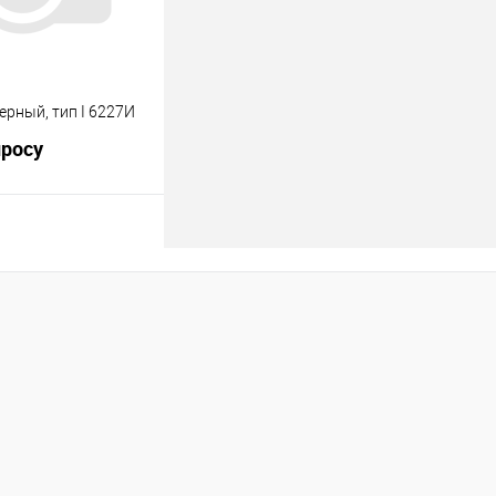
ерный, тип I 6227И
просу
росить цену
лик
К сравнению
Под заказ