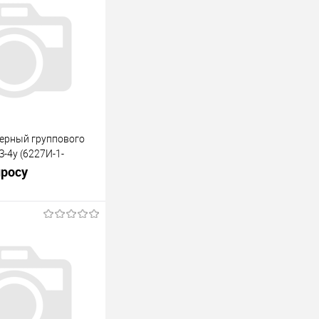
ерный группового
-4у (6227И-1-
просу
росить цену
лик
К сравнению
Под заказ