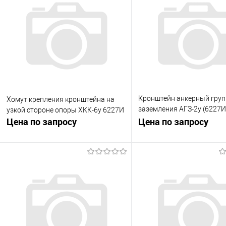
Кронштейн анкерный груп
Хомут крепления кронштейна на
заземления АГЗ-2у (6227И
узкой стороне опоры ХКК-6у 6227И
Цена по запросу
4.23.0.0.00-01)
Цена по запросу
Запросить цену
Запросить це
Купить в 1 клик
К сравнению
Купить в 1 клик
К с
В избранное
Под заказ
В избранное
Под