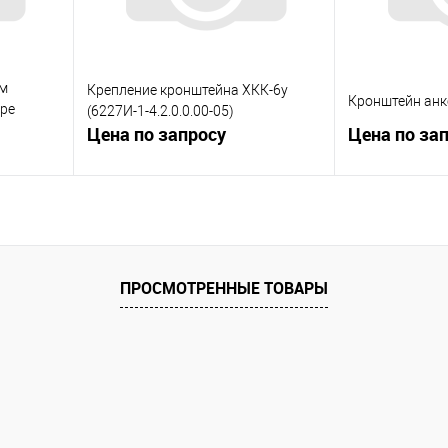
ем
Крепление кронштейна ХКК-6у
Кронштейн анк
оре
(6227И-1-4.2.0.0.00-05)
Цена по запросу
Цена по за
ну
Запросить цену
Зап
равнению
Купить в 1 клик
К сравнению
Купить в 1 к
ПРОСМОТРЕННЫЕ ТОВАРЫ
 заказ
В избранное
Под заказ
В избранное