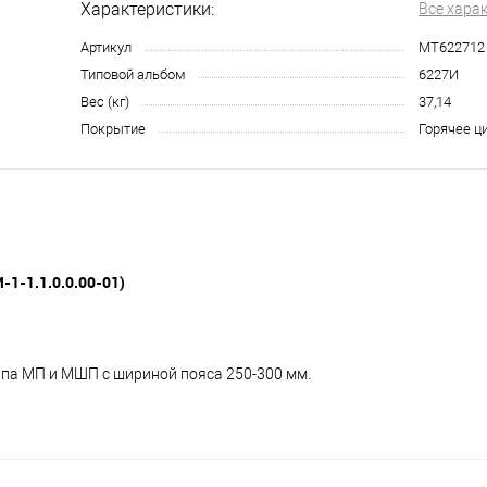
Характеристики:
Все хара
Артикул
МТ622712
Типовой альбом
6227И
Вес (кг)
37,14
Покрытие
Горячее ц
-1-1.1.0.0.00-01)
ипа МП и МШП с шириной пояса 250-300 мм.