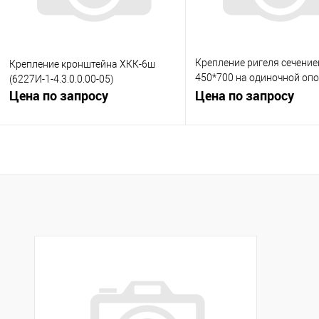
Крепление ригеля сечени
Крепление кронштейна ХКК-6ш
450*700 на одиночной оп
(6227И-1-4.3.0.0.00-05)
Цена по запросу
(6227И-1-1.1.0.0.00-03)
Цена по запросу
Запросить цену
Запросить це
Купить в 1 клик
К сравнению
Купить в 1 клик
К с
В избранное
Под заказ
В избранное
Под