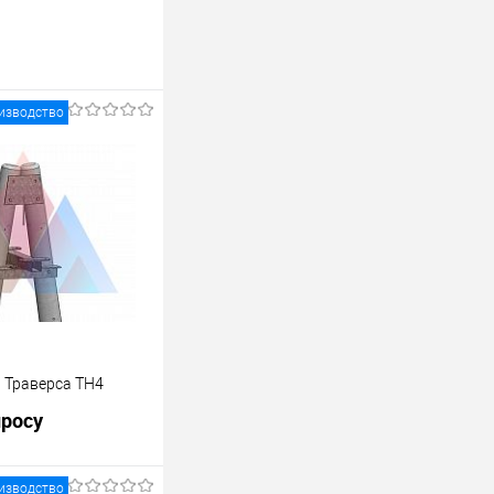
изводство
1 Траверса ТН4
просу
изводство