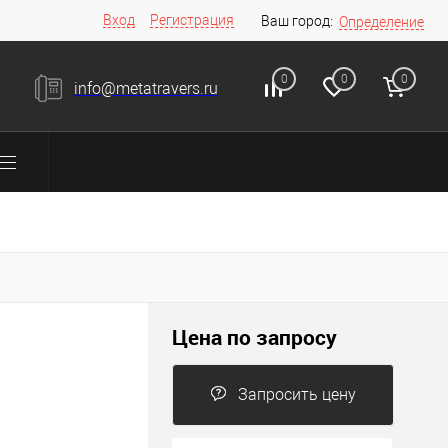
Вход
Регистрация
Ваш город:
Определение
0
0
0
info@metatravers.ru
Цена по запросу
Запросить цену