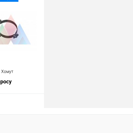
росить цену
лик
К сравнению
Под заказ
8 Хомут
просу
росить цену
лик
К сравнению
Под заказ