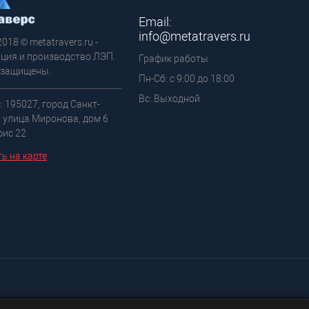
Email:
info@metatravers.ru
2018 © metatravers.ru -
ция и производство ЛЭП.
График работы
 защищены.
Пн-Сб: с 9:00 до 18:00
Вс: Выходной
: 195027, город Санкт-
, улица Миронова, дом 6
фис 22
ь на карте