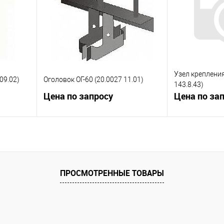
 заказ
В избранное
Под заказ
В избранное
Узел крепления 
09.02)
Оголовок ОГ-60 (20.0027 11.01)
143.8.43)
Цена по запросу
Цена по за
ну
Запросить цену
Зап
равнению
Купить в 1 клик
К сравнению
Купить в 1 к
ПРОСМОТРЕННЫЕ ТОВАРЫ
 заказ
В избранное
Под заказ
В избранное