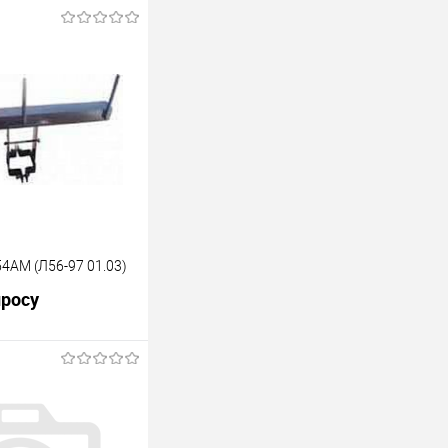
4АМ (Л56-97 01.03)
просу
росить цену
лик
К сравнению