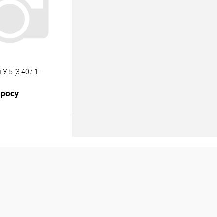
Под заказ
У-5 (3.407.1-
просу
росить цену
лик
К сравнению
Под заказ