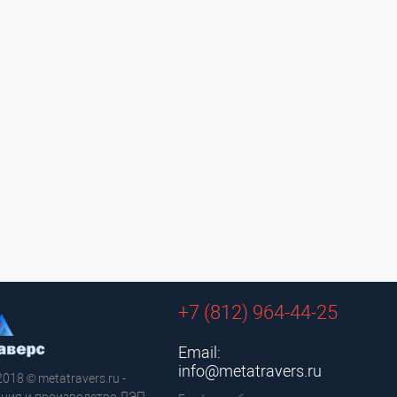
+7 (812) 964-44-25
Email:
info@metatravers.ru
2018 © metatravers.ru -