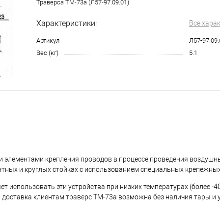
Траверса ТМ-73а (Л57-97.09.01)
Характеристики:
Все хара
Артикул
Л57-97.09.
Вес (кг)
5.1
и элементами крепления проводов в процессе проведения воздушн
атных и круглых стойках с использованием специальных крепежных
т использовать эти устройства при низких температурах (более -4
 доставка клиентам траверс ТМ-73а возможна без наличия тары и 