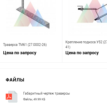
Купить в 1 клик
К сравнению
Купить в 1 клик
К с
В избранное
Под заказ
В избранное
Под
Крепление подкоса У52 (2
Траверса ТМ61 (27.0002-26)
41)
Цена по запросу
Цена по запросу
Запросить цену
Запросить це
ФАЙЛЫ
Купить в 1 клик
К сравнению
Купить в 1 клик
К с
В избранное
Под заказ
В избранное
Под
Габаритный чертеж траверсы
ТМ71.pdf
Файлы, 49.99 КБ