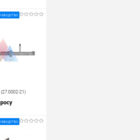
изводство
(27.0002-21)
просу
изводство
росить цену