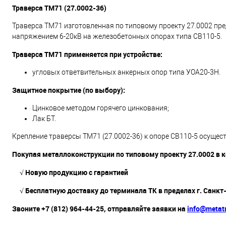
Траверса ТМ71 (27.0002-36)
Траверса ТМ71 изготовленная по типовому проекту 27.0002 пр
напряжением 6-20кВ на железобетонных опорах типа СВ110-5.
Траверса ТМ71 применяется при устройстве:
угловых ответвительных анкерных опор типа УОА20-3Н.
Защитное покрытие (по выбору):
Цинковое методом горячего цинкования;
Лак БТ.
Крепление траверсы ТМ71 (27.0002-36) к опоре СВ110-5 осуще
Покупая металлоконструкции по типовому проекту 27.0002 в 
√ Новую продукцию с гарантией
√ Бесплатную доставку до терминала ТК в пределах г. Санкт
Звоните +7 (812) 964-44-25, отправляйте заявки на
info@metatr