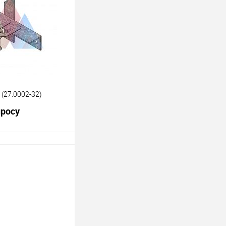
лик
К сравнению
Под заказ
(27.0002-32)
просу
росить цену
лик
К сравнению
Под заказ