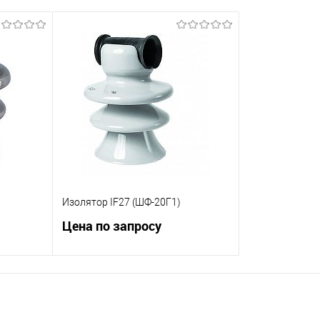
Изолятор IF27 (ШФ-20Г1)
Цена по запросу
ну
Запросить цену
равнению
Купить в 1 клик
К сравнению