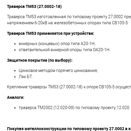
Траверса ТМ53 (27.0002-18)
Траверса ТМ53 изготовленная по типовому проекту 27.0002 пр
напряжением 6-20кВ на железобетонных опорах типа СВ105-5.
Траверса ТМ53 применяется при устройстве:
анкерных (концевых) опор типа А20-1Н;
ответвительной анкерной опоры типа ОА20-1Н.
Защитное покрытие (по выбору):
Цинковое методом горячего цинкования;
Лак БТ.
Крепление траверсы ТМ53 (27.0002-18) к опоре СВ105-5 осуще
Аналоги:
траверса ТМ2002 (12.020-09) по типовому проекту 12.020.
Покупая металлоконструкции по типовому проекту 27.0002 в 