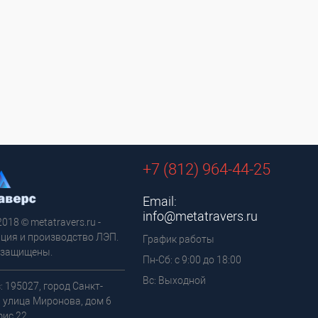
+7 (812) 964-44-25
Email:
info@metatravers.ru
2018 © metatravers.ru -
ция и производство ЛЭП.
График работы
 защищены.
Пн-Сб: с 9:00 до 18:00
Вс: Выходной
: 195027, город Санкт-
, улица Миронова, дом 6
фис 22