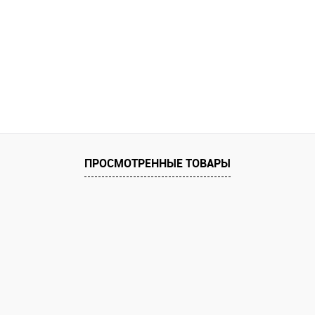
равнению
Купить в 1 клик
К сравнению
Купить в 1 к
 заказ
В избранное
Под заказ
В избранное
ПРОСМОТРЕННЫЕ ТОВАРЫ