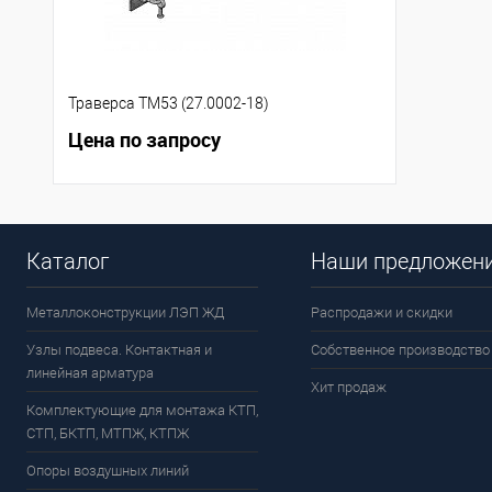
Траверса ТМ53 (27.0002-18)
Цена по запросу
Каталог
Наши предложен
Металлоконструкции ЛЭП ЖД
Распродажи и скидки
Узлы подвеса. Контактная и
Собственное производство
линейная арматура
Хит продаж
Комплектующие для монтажа КТП,
СТП, БКТП, МТПЖ, КТПЖ
Опоры воздушных линий