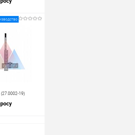
просу
изводство
росить цену
лик
К сравнению
Под заказ
(27.0002-19)
просу
росить цену