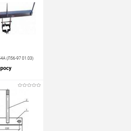
4А (Л56-97 01.03)
просу
росить цену
лик
К сравнению
Под заказ