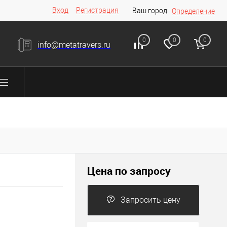
Вход
Регистрация
Ваш город:
Определение
0
0
0
info@metatravers.ru
Цена по запросу
Запросить цену