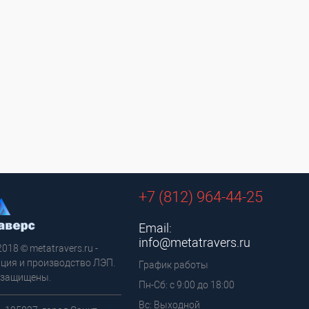
+7 (812) 964-44-25
Email:
info@metatravers.ru
2018 © metatravers.ru -
ция и производство ЛЭП.
График работы
 защищены.
Пн-Сб: с 9:00 до 18:00
Вс: Выходной