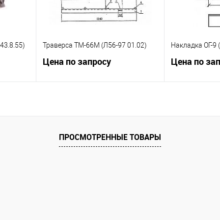
43.8.55)
Траверса ТМ-66М (Л56-97 01.02)
Накладка ОГ-9 (
Цена по запросу
Цена по за
ну
Запросить цену
Зап
равнению
Купить в 1 клик
К сравнению
Купить в 1 к
ПРОСМОТРЕННЫЕ ТОВАРЫ
 заказ
В избранное
Под заказ
В избранное