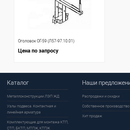
Оголовок ОГ-59 (Л57-97.10.01)
Цена по запросу
Каталог
Наши предложен
Металлоконструкции ЛЭП ЖД
Распродажи и скидки
Узлы подвеса. Контактная и
Собственное производство
линейная арматура
Хит продаж
Комплектующие для монтажа КТП,
СТП, БКТП, МТПЖ, КТПЖ