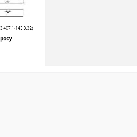
3.407.1-143.8.32)
просу
росить цену
лик
К сравнению
Под заказ