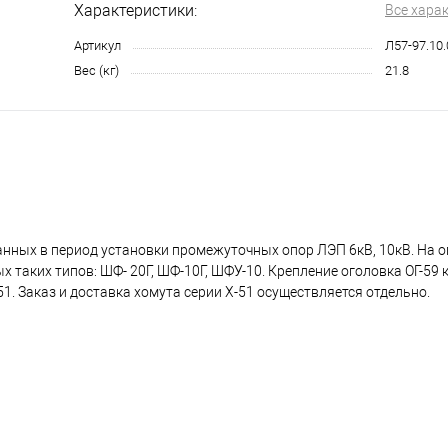
Характеристики:
Все хара
Артикул
Л57-97.10
Вес (кг)
21.8
нных в период установки промежуточных опор ЛЭП 6кВ, 10кВ. На о
таких типов: ШФ- 20Г, ШФ-10Г, ШФУ-10. Крепление оголовка ОГ-59 
1. Заказ и доставка хомута серии Х-51 осуществляется отдельно.