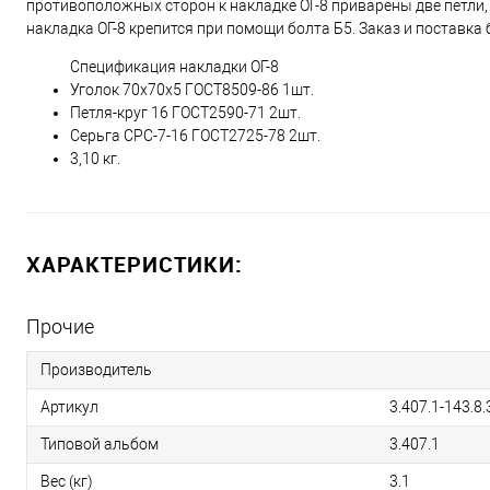
противоположных сторон к накладке ОГ-8 приварены две петли, 
накладка ОГ-8 крепится при помощи болта Б5. Заказ и поставка
Спецификация накладки ОГ-8
Уголок 70х70х5 ГОСТ8509-86 1шт.
Петля-круг 16 ГОСТ2590-71 2шт.
Серьга СРС-7-16 ГОСТ2725-78 2шт.
3,10 кг.
ХАРАКТЕРИСТИКИ:
Прочие
Производитель
Артикул
3.407.1-143.8.
Типовой альбом
3.407.1
Вес (кг)
3.1