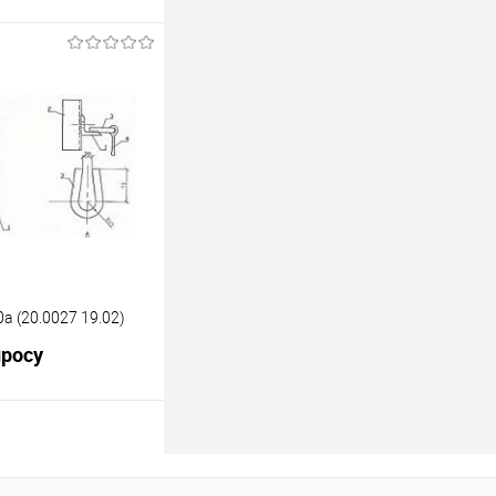
росить цену
лик
К сравнению
Под заказ
а (20.0027 19.02)
просу
росить цену
лик
К сравнению