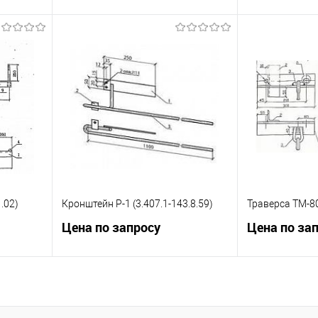
ну
Запросить цену
Зап
равнению
Купить в 1 клик
К сравнению
Купить в 1 к
 заказ
В избранное
Под заказ
В избранное
.02)
Кронштейн Р-1 (3.407.1-143.8.59)
Траверса ТМ-80
Цена по запросу
Цена по за
ну
Запросить цену
Зап
равнению
Купить в 1 клик
К сравнению
Купить в 1 к