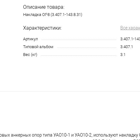
Описание товара:
Накладка ОГ-8 (3.407.1-143.8.31)
Характеристики:
Все хара
Артикул
3.407.1-14
Типовой альбом
3.407.1
Вес (кг)
3.1
вых анкерных опор типа УАО10-1 и УАО10-2, используют накладку О