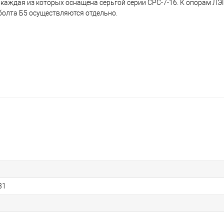
каждая из которых оснащена серьгой серии СРС-7-16. К опорам ЛЭП 
 болта Б5 осуществляются отдельно.
31