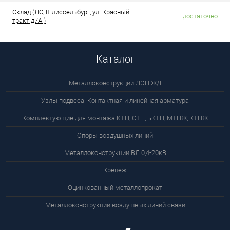
Склад (ЛО, Шлиссельбург, ул. Красный
достаточно
тракт д7А.)
Каталог
Металлоконструкции ЛЭП ЖД
Узлы подвеса. Контактная и линейная арматура
Комплектующие для монтажа КТП, СТП, БКТП, МТПЖ, КТПЖ
Опоры воздушных линий
Металлоконструкции ВЛ 0,4-20кВ
Крепеж
Оцинкованный металлопрокат
Металлоконструкции воздушных линий связи