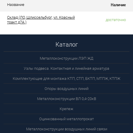
Наличие
Название
Склад (ЛО, Шлиссельбург, ул. Красный
достаточно
тракт д7А.)
Каталог
Металлоконструкции ЛЭП ЖД
Узлы подвеса. Контактная и линейная арматура
Комплектующие для монтажа КТП, СТП, БКТП, МТПЖ, КТПЖ
Опоры воздушных линий
Металлоконструкции ВЛ 0,4-20кВ
Крепеж
Оцинкованный металлопрокат
Металлоконструкции воздушных линий связи