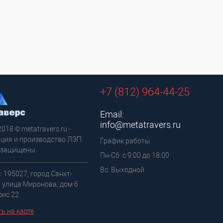
+7 (812) 964-44-25
Email:
info@metatravers.ru
2018 © metatravers.ru -
ция и производство ЛЭП.
График работы
 защищены.
Пн-Сб: с 9:00 до 18:00
Вс: Выходной
: 195027, город Санкт-
, улица Миронова, дом 6
фис 22
ь на карте