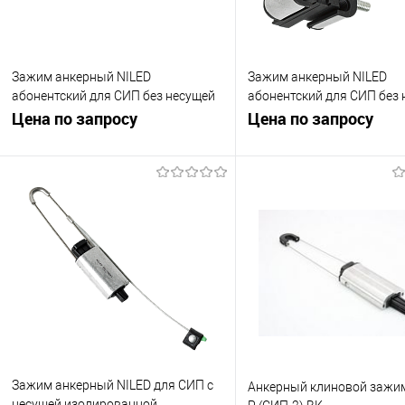
Зажим анкерный NILED
Зажим анкерный NILED
абонентский для СИП без несущей
абонентский для СИП без
жилы (СИП-4) DN 1
Цена по запросу
жилы (СИП-4) PAG 416/35
Цена по запросу
Запросить цену
Запросить це
Купить в 1 клик
К сравнению
Купить в 1 клик
К с
В избранное
Под заказ
В избранное
Под
Зажим анкерный NILED для СИП с
Анкерный клиновой зажим
несущей изолированной