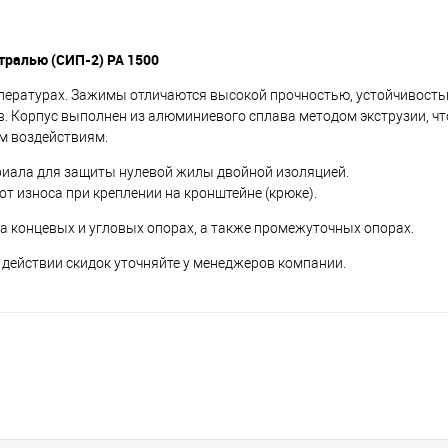
тралью (СИП-2) PA 1500
пературах. Зажимы отличаются высокой прочностью, устойчивостью
. Корпус выполнен из алюминиевого сплава методом экструзии, чт
м воздействиям.
риала для защиты нулевой жилы двойной изоляцией.
т износа при креплении на кронштейне (крюке).
а концевых и угловых опорах, а также промежуточных опорах.
 действии скидок уточняйте у менеджеров компании.