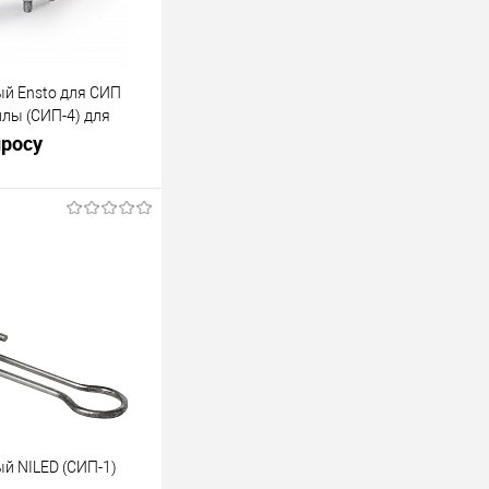
й Ensto для СИП
илы (СИП-4) для
ов SO118.425S
просу
росить цену
лик
К сравнению
В наличии
й NILED (СИП-1)