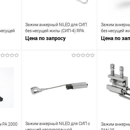
Зажим анкерный NILED для СИП
Зажим анкерны
 несущей
без несущей жилы (СИП-4) RPA
без несущей ж
470/120
Цена по запросу
открытых крюк
Цена по за
ну
Запросить цену
Зап
равнению
Купить в 1 клик
К сравнению
Купить в 1 к
 заказ
В избранное
Под заказ
В избранное
Зажим анкерный NILED для СИП с
 PA 2000
Зажим анкерны
несущей изолированной