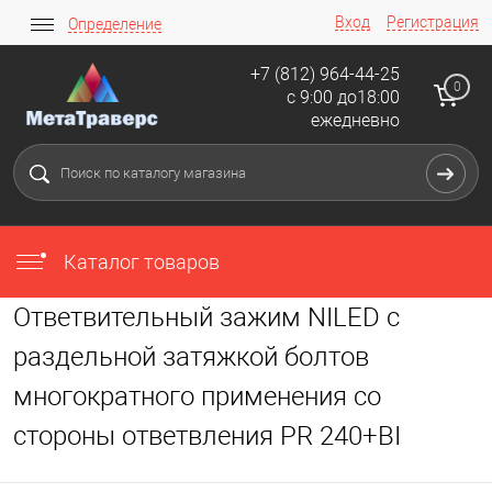
Вход
Регистрация
Определение
+7 (812) 964-44-25
0
с 9:00 до18:00
ежедневно
Каталог товаров
Ответвительный зажим NILED с
раздельной затяжкой болтов
многократного применения со
стороны ответвления РR 240+BI