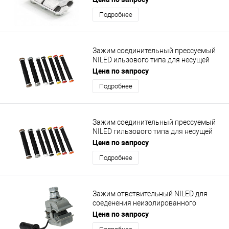
Подробнее
Зажим соединительный прессуемый
NILED ильзового типа для несущей
нулевой жилы MJPT 120N
Цена по запросу
Подробнее
Зажим соединительный прессуемый
NILED гильзового типа для несущей
нулевой жилы MJPT 35N
Цена по запросу
Подробнее
Зажим ответвительный NILED для
соеденения неизолированного
провода с СИП N 70
Цена по запросу