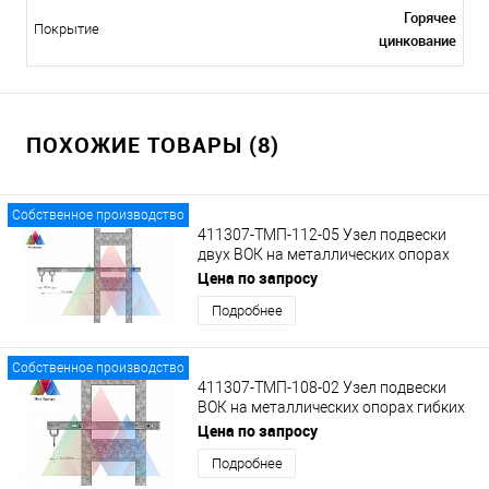
Горячее
Покрытие
цинкование
ПОХОЖИЕ ТОВАРЫ (8)
Собственное производство
411307-ТМП-112-05 Узел подвески
двух ВОК на металлических опорах
гибких поперечин на удлиненном
Цена по запросу
кронштейне с кольцами
Подробнее
Собственное производство
411307-ТМП-108-02 Узел подвески
ВОК на металлических опорах гибких
поперечин на укороченном
Цена по запросу
кронштейне с кольцом
Подробнее