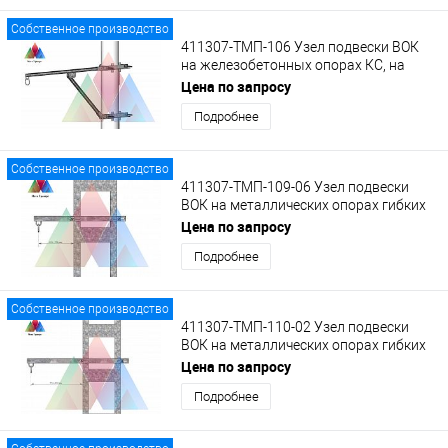
Собственное производство
411307-ТМП-106 Узел подвески ВОК
на железобетонных опорах КС, на
кронштейне КВ-1 с кольцом.
Цена по запросу
Подробнее
Собственное производство
411307-ТМП-109-06 Узел подвески
ВОК на металлических опорах гибких
поперечин на кронштейне с кольцом
Цена по запросу
Подробнее
Собственное производство
411307-ТМП-110-02 Узел подвески
ВОК на металлических опорах гибких
поперечин на удлиненном кронштейне
Цена по запросу
с кольцом
Подробнее