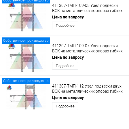
Собственное производство
411307-ТМП-109-05 Узел подвески
ВОК на металлических опорах гибких
поперечин на кронштейне с кольцом
Цена по запросу
Подробнее
Собственное производство
411307-ТМП-109-07 Узел подвески
ВОК на металлических опорах гибких
поперечин на кронштейне с кольцом
Цена по запросу
Подробнее
Собственное производство
411307-ТМП-112 Узел подвески двух
ВОК на металлических опорах гибких
поперечин на удлиненном кронштейне
Цена по запросу
с кольцами
Подробнее