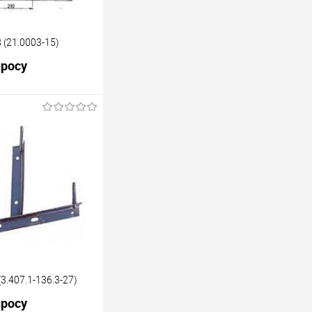
 (21.0003-15)
просу
росить цену
лик
К сравнению
Под заказ
3.407.1-136.3-27)
просу