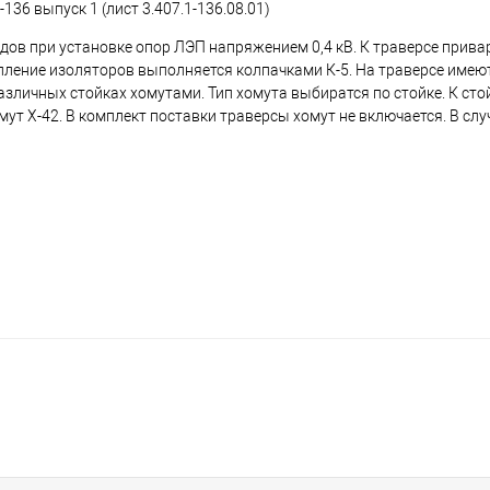
136 выпуск 1 (лист 3.407.1-136.08.01)
одов при установке опор ЛЭП напряжением 0,4 кВ. К траверсе прив
епление изоляторов выполняется колпачками К-5. На траверсе име
зличных стойках хомутами. Тип хомута выбиратся по стойке. К сто
мут Х-42. В комплект поставки траверсы хомут не включается. В сл