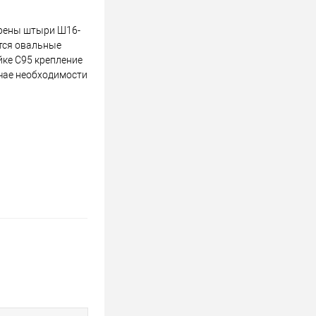
арены штыри Ш16-
ются овальные
йке С95 крепление
учае необходимости