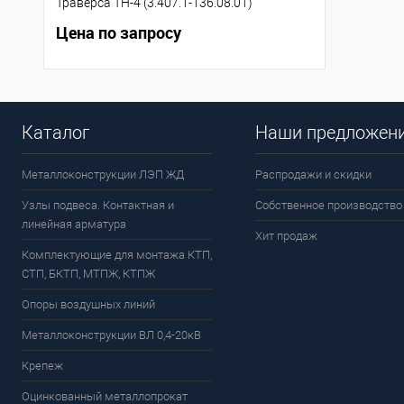
Траверса ТН-4 (3.407.1-136.08.01)
Цена по запросу
Каталог
Наши предложен
Металлоконструкции ЛЭП ЖД
Распродажи и скидки
Узлы подвеса. Контактная и
Собственное производство
линейная арматура
Хит продаж
Комплектующие для монтажа КТП,
СТП, БКТП, МТПЖ, КТПЖ
Опоры воздушных линий
Металлоконструкции ВЛ 0,4-20кВ
Крепеж
Оцинкованный металлопрокат