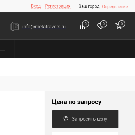
Вход
Регистрация
Ваш город:
Определение
0
0
0
info@metatravers.ru
Цена по запросу
Запросить цену