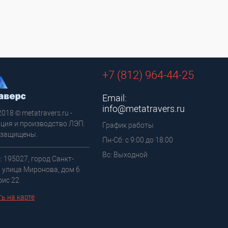
+7 (812) 964-44-25
Email:
info@metatravers.ru
2018 © metatravers.ru -
ция и производство ЛЭП.
График работы
 защищены.
Пн-Сб: с 9:00 до 18:00
Вс: Выходной
: 195027, город Санкт-
, улица Миронова, дом 6
фис 22
ь на карте