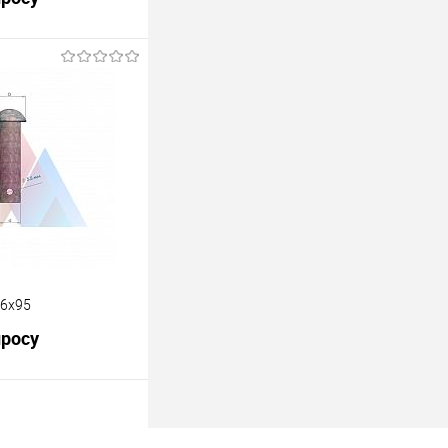
росить цену
лик
К сравнению
Под заказ
16х95
просу
росить цену