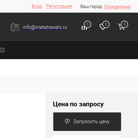
Вход
Регистрация
Ваш город:
Определение
0
0
0
info@metatravers.ru
Цена по запросу
Запросить цену