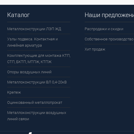
Каталог
Наши предложен
Металлоконструкции ЛЭП ЖД
Распродажи и скидки
Узлы подвеса. Контактная и
Собственное производство
линейная арматура
Хит продаж
Комплектующие для монтажа КТП,
СТП, БКТП, МТПЖ, КТПЖ
Опоры воздушных линий
Металлоконструкции ВЛ 0,4-20кВ
Крепеж
Оцинкованный металлопрокат
Металлоконструкции воздушных
линий связи