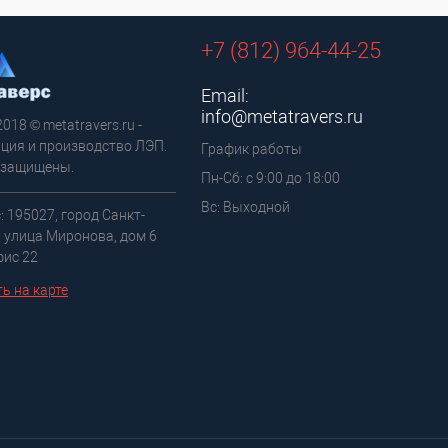
+7 (812) 964-44-25
Email:
info@metatravers.ru
2018 © metatravers.ru -
ция и производство ЛЭП.
График работы
 защищены.
Пн-Сб: с 9:00 до 18:00
Вс: Выходной
: 195027, город Санкт-
, улица Миронова, дом 6
фис 22
ь на карте