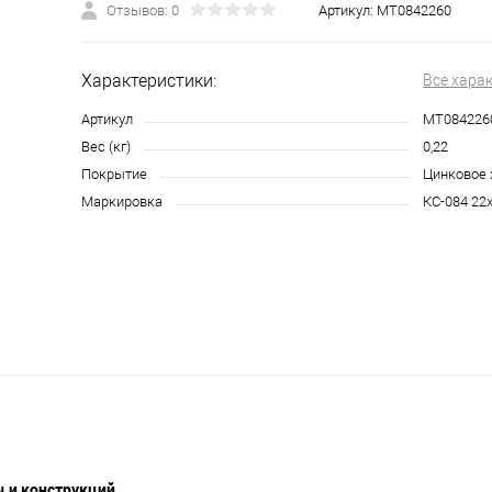
Отзывов: 0
Артикул:
МТ0842260
Характеристики:
Все хара
Артикул
МТ084226
Вес (кг)
0,22
Покрытие
Цинковое 
Маркировка
КС-084 22
 и конструкций.