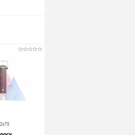
22х75
просу