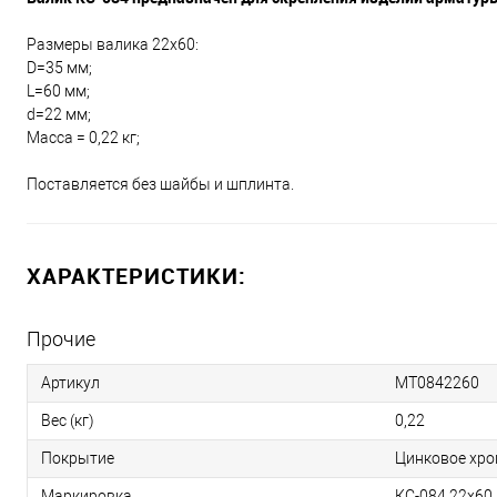
Размеры валика 22х60:
D=35 мм;
L=60 мм;
d=22 мм;
Масса = 0,22 кг;
Поставляется без шайбы и шплинта.
ХАРАКТЕРИСТИКИ:
Прочие
Артикул
МТ0842260
Вес (кг)
0,22
Покрытие
Цинковое хро
Маркировка
КС-084 22х60