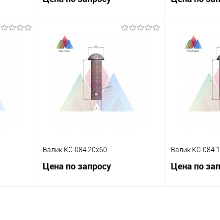
ну
Запросить цену
Зап
равнению
Купить в 1 клик
К сравнению
Купить в 1 к
 заказ
В избранное
Под заказ
В избранное
Валик КС-084 20х60
Валик КС-084 
Цена по запросу
Цена по за
ну
Запросить цену
Зап