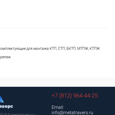
омплектующие для монтажа КТП, СТП, БКТП, МТПЖ, КТПЖ
Крепеж
+7 (812) 964-44-25
Email:
info@metatravers.ru
2018 © metatravers.ru -