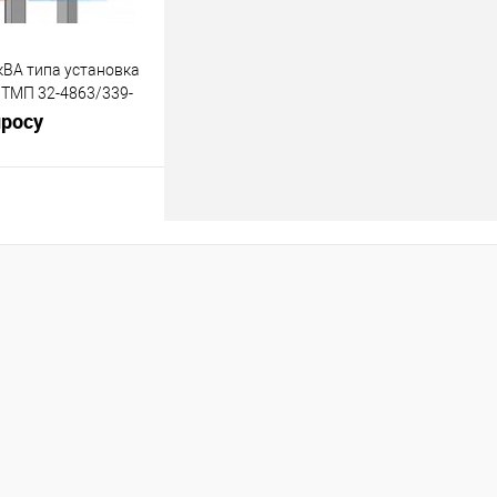
кВА типа установка
 ТМП 32-4863/339-
просу
росить цену
лик
К сравнению
Под заказ