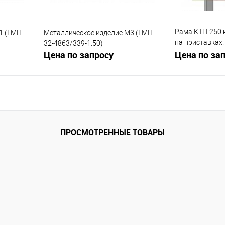
Рама КТП-250 
1 (ТМП
Металлическое изделие М3 (ТМП
на приставках.
32-4863/339-1.50)
Цена по запросу
1.39
Цена по за
ну
Запросить цену
Зап
равнению
Купить в 1 клик
К сравнению
Купить в 1 к
ПРОСМОТРЕННЫЕ ТОВАРЫ
 заказ
В избранное
Под заказ
В избранное