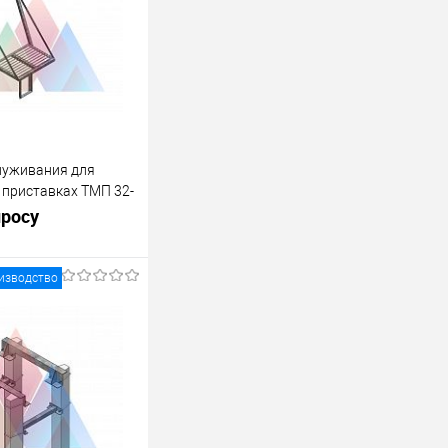
луживания для
а приставках ТМП 32-
просу
изводство
росить цену
лик
К сравнению
Под заказ