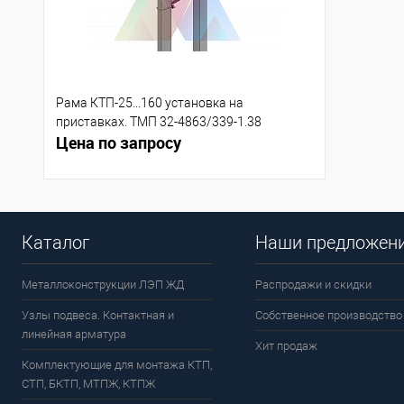
Рама КТП-25...160 установка на
приставках. ТМП 32-4863/339-1.38
Цена по запросу
Каталог
Наши предложен
Металлоконструкции ЛЭП ЖД
Распродажи и скидки
Узлы подвеса. Контактная и
Собственное производство
линейная арматура
Хит продаж
Комплектующие для монтажа КТП,
СТП, БКТП, МТПЖ, КТПЖ