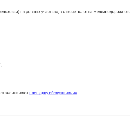
льхозки) на ровных участках, в откосе полотна железнодорожного
.;
 устанавливают
площадку обслуживания
.