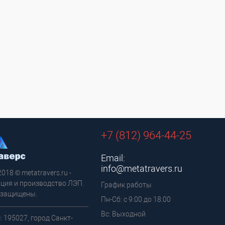
+7 (812) 964-44-25
Email:
info@metatravers.ru
2018 © metatravers.ru -
ция и производство ЛЭП.
График работы
 защищены.
Пн-Сб: с 9:00 до 18:00
Вс: Выходной
: 195027, город Санкт-