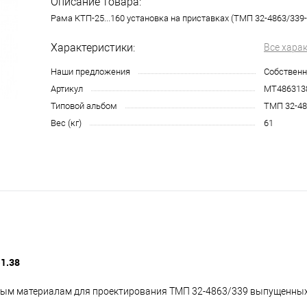
Описание товара:
Рама КТП-25...160 установка на приставках (ТМП 32-4863/339-
Характеристики:
Все хара
Наши предложения
Собственн
Артикул
МТ486313
Типовой альбом
ТМП 32-48
Вес (кг)
61
-1.38
овым материалам для проектирования ТМП 32-4863/339 выпущенных