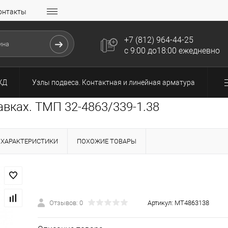
онтакты
+7 (812) 964-44-25
с 9:00 до18:00 ежедневно
ЖД
Узлы подвеса. Контактная и линейная арматура
авках. ТМП 32-4863/339-1.38
ХАРАКТЕРИСТИКИ
ПОХОЖИЕ ТОВАРЫ
Отзывов: 0
Артикул:
МТ4863138