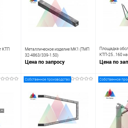
Площадка обс
т КТП
Металлическое изделие МК1 (ТМП
КТП-25...160 н
32-4863/339-1.50)
Цена по запросу
4863/339
Цена по за
Собственное производство
Собственное про
ну
Запросить цену
Зап
равнению
Купить в 1 клик
К сравнению
Купить в 1 к
 заказ
В избранное
Под заказ
В избранное